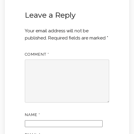
Leave a Reply
Your email address will not be
published.
Required fields are marked
*
COMMENT
*
NAME
*