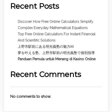
Recent Posts
Discover How Free Online Calculators Simplify
Complex Everyday Mathematical Equations
Top Free Online Calculators For Instant Financial
And Scientific Solutions
上野市駅前にある明光義塾の魅力￼
夢を叶える塾、上野市駅前の明光義塾で個別指導
Panduan Pemula untuk
Menang di Kasino Online
Recent Comments
No comments to show.