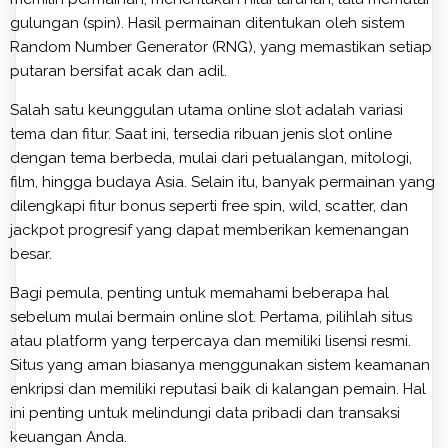
gulungan (spin). Hasil permainan ditentukan oleh sistem
Random Number Generator (RNG), yang memastikan setiap
putaran bersifat acak dan adil.
Salah satu keunggulan utama online slot adalah variasi
tema dan fitur. Saat ini, tersedia ribuan jenis slot online
dengan tema berbeda, mulai dari petualangan, mitologi,
film, hingga budaya Asia. Selain itu, banyak permainan yang
dilengkapi fitur bonus seperti free spin, wild, scatter, dan
jackpot progresif yang dapat memberikan kemenangan
besar.
Bagi pemula, penting untuk memahami beberapa hal
sebelum mulai bermain online slot. Pertama, pilihlah situs
atau platform yang terpercaya dan memiliki lisensi resmi.
Situs yang aman biasanya menggunakan sistem keamanan
enkripsi dan memiliki reputasi baik di kalangan pemain. Hal
ini penting untuk melindungi data pribadi dan transaksi
keuangan Anda.