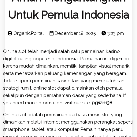
Untuk Pemula Indonesia
OrganicPortal
December 18, 2025
3:23 pm
Online slot telah menjadi salah satu permainan kasino
digital paling populer di Indonesia. Permainan ini digemari
karena mudah dimainkan, memiliki tampilan visual menarik,
serta menawarkan peluang kemenangan yang beragam.
Tidak seperti permainan kasino lain yang membutuhkan
strategi rumit, online slot dapat dimainkan oleh pemula
sekalipun dengan pemahaman dasar yang sederhana. If
you need more information, visit our site:
pgwin138
Online slot adalah permainan berbasis mesin slot yang
dimainkan melalui internet menggunakan perangkat seperti
smartphone, tablet, atau komputer. Pemain hanya perlu
memilih permainan, menentukan nilai taruhan, lalu memutar