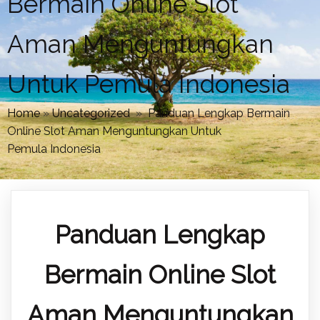
Bermain Online Slot
Aman Menguntungkan
Untuk Pemula Indonesia
Home
»
Uncategorized
»
Panduan Lengkap Bermain
Online Slot Aman Menguntungkan Untuk
Pemula Indonesia
Panduan Lengkap
Bermain Online Slot
Aman Menguntungkan