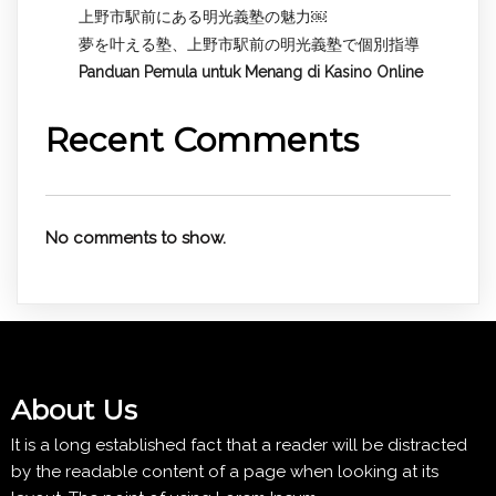
上野市駅前にある明光義塾の魅力￼
夢を叶える塾、上野市駅前の明光義塾で個別指導
Panduan Pemula untuk
Menang di Kasino Online
Recent Comments
No comments to show.
About Us
It is a long established fact that a reader will be distracted
by the readable content of a page when looking at its