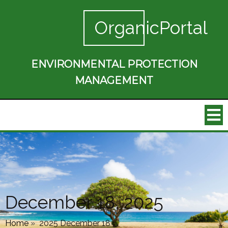
OrganicPortal
ENVIRONMENTAL PROTECTION
MANAGEMENT
December 18, 2025
Home
»
2025 December 18