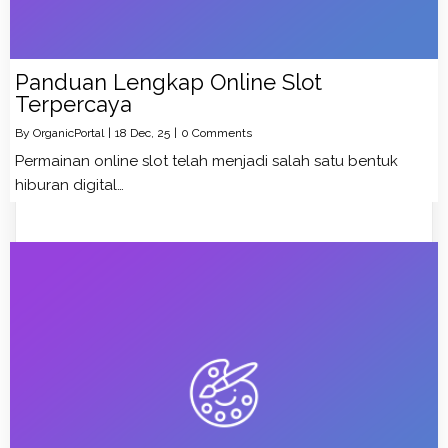
Panduan Lengkap Online Slot
Terpercaya
By
OrganicPortal
|
18
Dec, 25
|
0 Comments
Permainan online slot telah menjadi salah satu bentuk
hiburan digital…