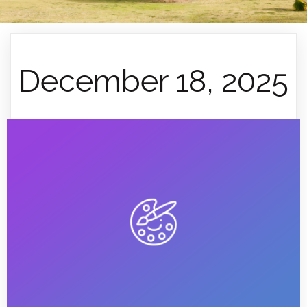
December 18, 2025