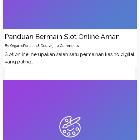
Panduan Bermain Slot Online Aman
By
OrganicPortal
|
18
Dec, 25
|
0 Comments
Slot online merupakan salah satu permainan kasino digital
yang paling…