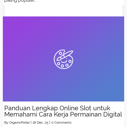
paling populer…
Panduan Lengkap Online Slot untuk
Memahami Cara Kerja Permainan Digital
By
OrganicPortal
|
18
Dec, 25
|
0 Comments