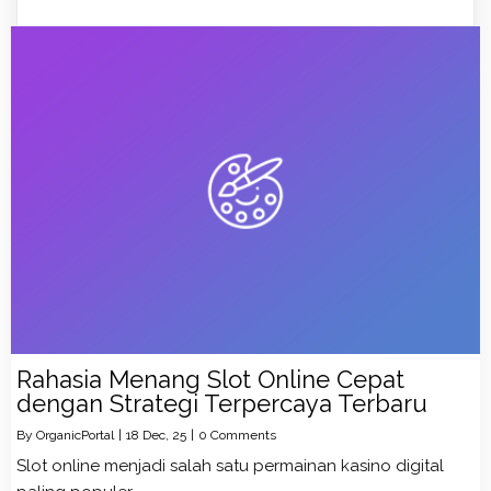
Rahasia Menang Slot Online Cepat
dengan Strategi Terpercaya Terbaru
By
OrganicPortal
|
18
Dec, 25
|
0 Comments
Slot online menjadi salah satu permainan kasino digital