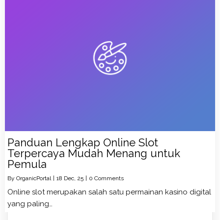
Panduan Lengkap Online Slot
Terpercaya Mudah Menang untuk
Pemula
By
OrganicPortal
|
18
Dec, 25
|
0 Comments
Online slot merupakan salah satu permainan kasino digital
yang paling…