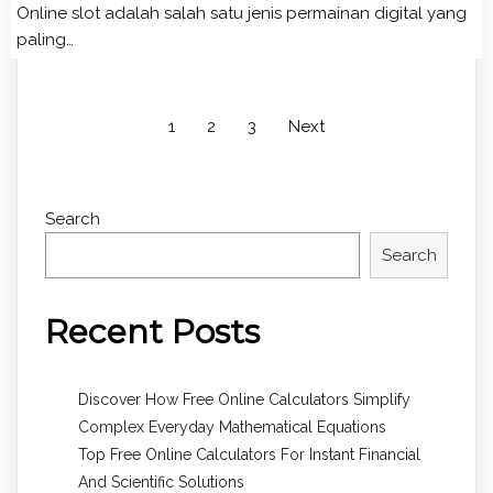
Online slot adalah salah satu jenis permainan digital yang
paling…
1
2
3
Next
Search
Search
Recent Posts
Discover How Free Online Calculators Simplify
Complex Everyday Mathematical Equations
Top Free Online Calculators For Instant Financial
And Scientific Solutions