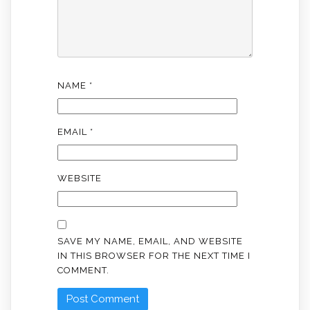
NAME
*
EMAIL
*
WEBSITE
SAVE MY NAME, EMAIL, AND WEBSITE
IN THIS BROWSER FOR THE NEXT TIME I
COMMENT.