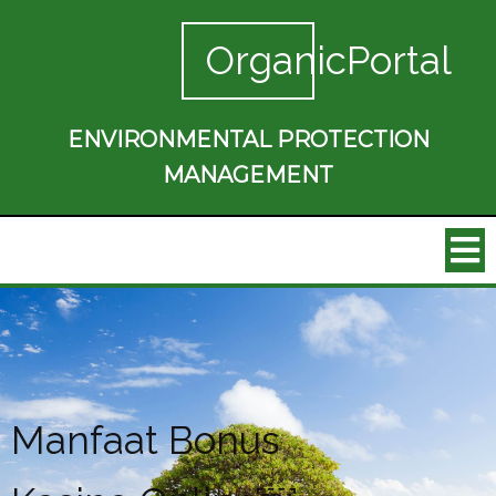
OrganicPortal
ENVIRONMENTAL PROTECTION
MANAGEMENT
Manfaat Bonus