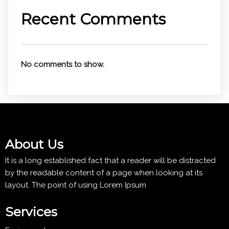
Recent Comments
No comments to show.
About Us
It is a long established fact that a reader will be distracted
by the readable content of a page when looking at its
layout. The point of using Lorem Ipsum
Services