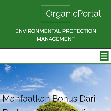
OrganicPortal
ENVIRONMENTAL PROTECTION
MANAGEMENT
Manfaatkan Bonus Dari