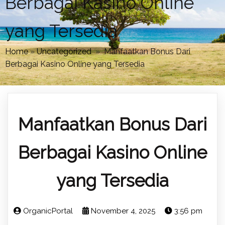
Berbagai Kasino Online
yang Tersedia
Home
»
Uncategorized
»
Manfaatkan Bonus Dari
Berbagai Kasino Online yang Tersedia
Manfaatkan Bonus Dari
Berbagai Kasino Online
yang Tersedia
OrganicPortal
November 4, 2025
3:56 pm