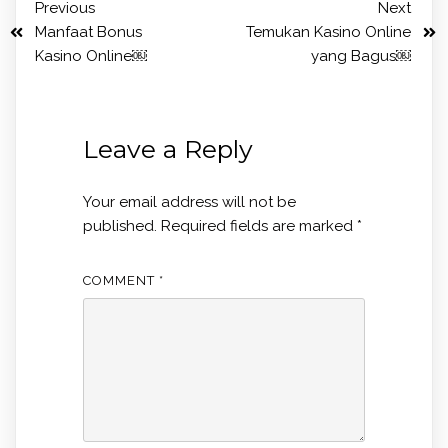
Previous
Next
Manfaat Bonus
Temukan Kasino Online
Kasino Online￼
yang Bagus￼
Leave a Reply
Your email address will not be
published.
Required fields are marked
*
COMMENT
*