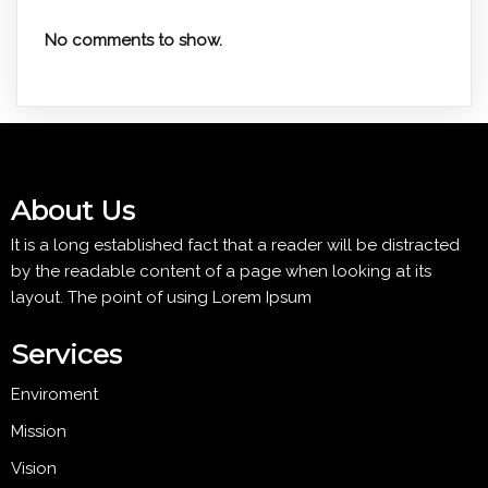
No comments to show.
About Us
It is a long established fact that a reader will be distracted
by the readable content of a page when looking at its
layout. The point of using Lorem Ipsum
Services
Enviroment
Mission
Vision