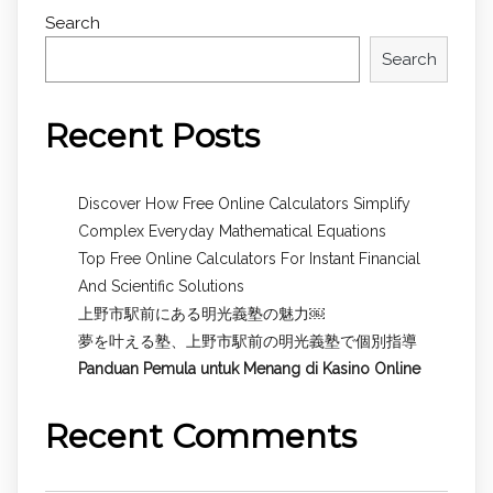
Search
Search
Recent Posts
Discover How Free Online Calculators Simplify
Complex Everyday Mathematical Equations
Top Free Online Calculators For Instant Financial
And Scientific Solutions
上野市駅前にある明光義塾の魅力￼
夢を叶える塾、上野市駅前の明光義塾で個別指導
Panduan Pemula untuk
Menang di Kasino Online
Recent Comments