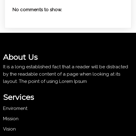
No comments to show.
About Us
It is a long established fact that a reader will be distracted
by the readable content of a page when looking at its
layout. The point of using Lorem Ipsum
Services
Enviroment
Mission
Vision