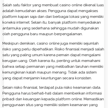
Salah satu faktor yang membuat casino online dikenal luas
adalah kemudahan akses. Pengguna dapat mengakses
platform kapan saja dan dari berbagai lokasi yang memiliki
koneksi internet. Selain itu, banyak platform menyediakan
antarmuka yang sederhana sehingga mudah digunakan
oleh pengguna baru maupun berpengalaman.
Meskipun demikian, casino online juga memiliki sejumlah
risiko yang perlu diperhatikan. Risiko finansial menjadi salah
satu yang paling umum karena pemain dapat mengalami
kerugian uang. Oleh karena itu, penting untuk memahami
bahwa setiap permainan yang melibatkan taruhan memiliki
kemungkinan kalah maupun menang. Tidak ada sistem
yang dapat menjamin keuntungan secara konsisten.
Selain risiko finansial, terdapat pula risiko keamanan data.
Pengguna harus berhati-hati dalam memberikan informasi
pribadi dan keuangan kepada platform online. Memastikan
penggunaan situs yang memiliki sistem keamanan yang