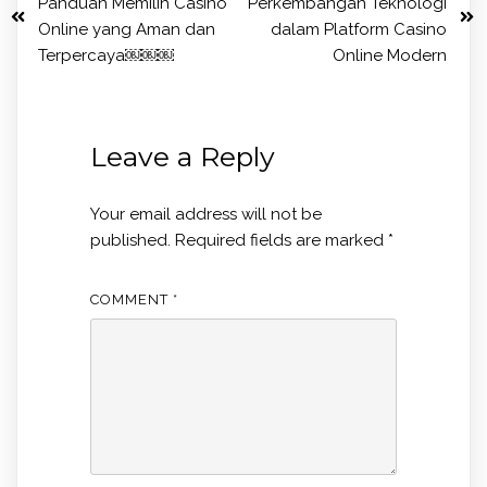
Panduan Memilih Casino
Perkembangan Teknologi
Online yang Aman dan
dalam Platform Casino
Terpercaya￼￼￼
Online Modern
Leave a Reply
Your email address will not be
published.
Required fields are marked
*
COMMENT
*