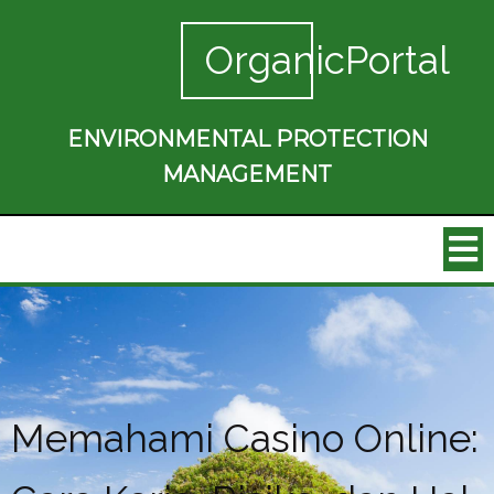
OrganicPortal
ENVIRONMENTAL PROTECTION
MANAGEMENT
Memahami Casino Online: