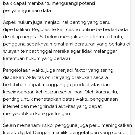
baik dapat membantu mengurangi potensi
penyalahgunaan data.
Aspek hukum juga menjadi hal penting yang perlu
diperhatikan. Regulasi terkait casino online berbeda-beda
di setiap negara. Sebelum mengakses platform tertentu,
pengguna sebaiknya memahami peraturan yang berlaku di
wilayah tempat tinggal mereka agar tidak melanggar
ketentuan hukum yang berlaku.
Pengelolaan waktu juga menjadi faktor yang sering
diabaikan. Aktivitas online yang dilakukan secara
berlebihan dapat mengganggu produktivitas dan
keseimbangan kehidupan sehari-hari. Oleh karena itu,
penting untuk menetapkan batas waktu penggunaan
internet dan menghindari aktivitas yang dapat
menyebabkan ketergantungan.
Selain memahami risiko, pengguna juga perlu meningkatkan
literasi digital. Dengan memiliki pengetahuan yang cukup