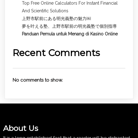
Top Free Online Calculators For Instant Financial
And Scientific Solutions
上野市駅前にある明光義塾の魅力￼
夢を叶える塾、上野市駅前の明光義塾で個別指導
Panduan Pemula untuk
Menang di Kasino Online
Recent Comments
No comments to show.
About Us
It is a long established fact that a reader will be distracted