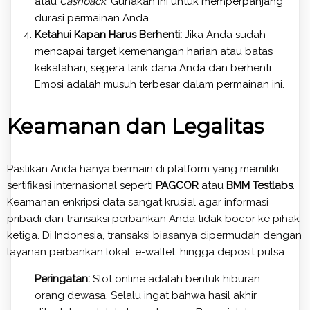
atau
Cashback
. Gunakan ini untuk memperpanjang
durasi permainan Anda.
Ketahui Kapan Harus Berhenti:
Jika Anda sudah
mencapai target kemenangan harian atau batas
kekalahan, segera tarik dana Anda dan berhenti.
Emosi adalah musuh terbesar dalam permainan ini.
Keamanan dan Legalitas
Pastikan Anda hanya bermain di platform yang memiliki
sertifikasi internasional seperti
PAGCOR
atau
BMM Testlabs
.
Keamanan enkripsi data sangat krusial agar informasi
pribadi dan transaksi perbankan Anda tidak bocor ke pihak
ketiga. Di Indonesia, transaksi biasanya dipermudah dengan
layanan perbankan lokal, e-wallet, hingga deposit pulsa.
Peringatan:
Slot online adalah bentuk hiburan
orang dewasa. Selalu ingat bahwa hasil akhir