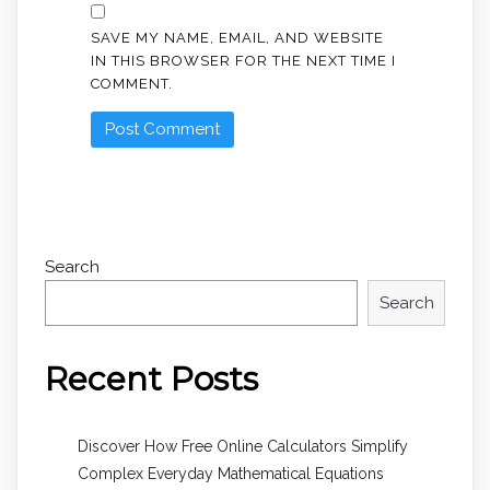
SAVE MY NAME, EMAIL, AND WEBSITE
IN THIS BROWSER FOR THE NEXT TIME I
COMMENT.
Search
Search
Recent Posts
Discover How Free Online Calculators Simplify
Complex Everyday Mathematical Equations