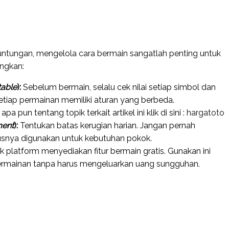
untungan, mengelola cara bermain sangatlah penting untuk
ngkan:
table
):
Sebelum bermain, selalu cek nilai setiap simbol dan
Setiap permainan memiliki aturan yang berbeda.
 pun tentang topik terkait artikel ini klik di sini :
hargatoto
ment
):
Tentukan batas kerugian harian. Jangan pernah
snya digunakan untuk kebutuhan pokok.
 platform menyediakan fitur bermain gratis. Gunakan ini
mainan tanpa harus mengeluarkan uang sungguhan.