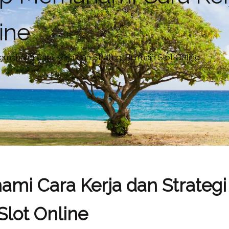
ine
ahami Cara Kerja dan Strategi Bermain Slot Online
i Cara Kerja dan Strategi
Slot Online