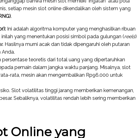
nganggap bahwa mesin slot memiliki "ingatan" atau pola
nis, setiap mesin slot online dikendalikan oleh sistem yang
(RNG)
.
r):
Ini adalah algoritma komputer yang menghasilkan ribuan
 inilah yang menentukan posisi simbol pada gulungan (
reels
)
 Hasilnya murni acak dan tidak dipengaruhi oleh putaran
n Anda.
h persentase teoretis dari total uang yang dipertaruhkan
epada pemain dalam jangka waktu panjang. Misalnya, slot
 rata-rata, mesin akan mengembalikan Rp96.000 untuk
isiko. Slot volatilitas tinggi jarang memberikan kemenangan,
esar. Sebaliknya, volatilitas rendah lebih sering memberikan
ot Online yang