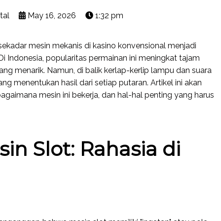
tal
May 16, 2026
1:32 pm
i sekadar mesin mekanis di kasino konvensional menjadi
Di Indonesia, popularitas permainan ini meningkat tajam
ng menarik. Namun, di balik kerlap-kerlip lampu dan suara
g menentukan hasil dari setiap putaran. Artikel ini akan
bagaimana mesin ini bekerja, dan hal-hal penting yang harus
in Slot: Rahasia di