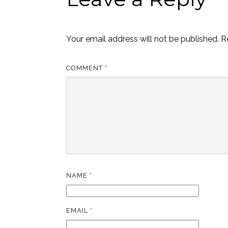
Your email address will not be published.
R
COMMENT
*
NAME
*
EMAIL
*