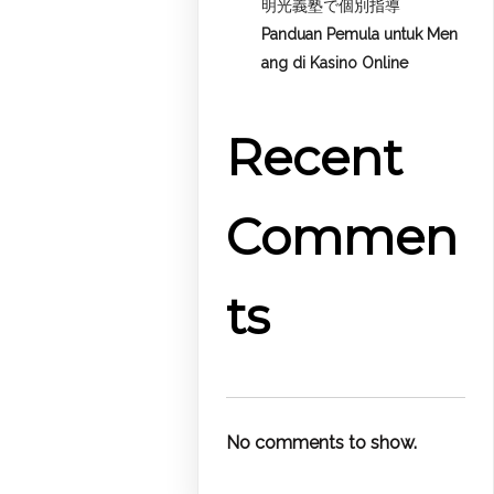
明光義塾で個別指導
Panduan Pemula untuk
Men
ang di Kasino Online
Recent
Commen
ts
No comments to show.