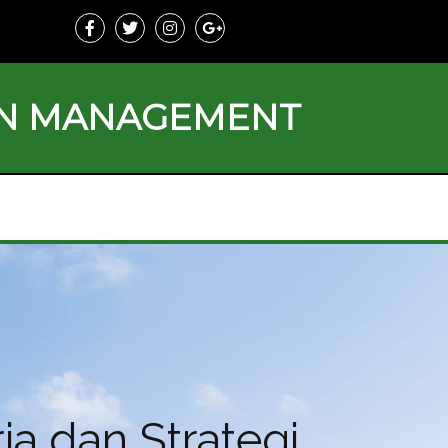
ON MANAGEMENT
a dan Strategi