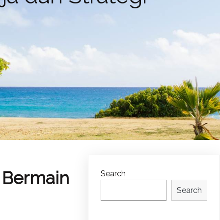
 Bermain
Search
Search