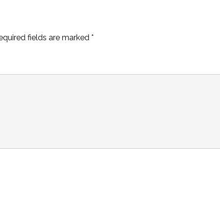
equired fields are marked
*