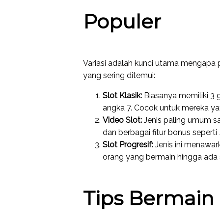
Populer
Variasi adalah kunci utama mengapa p
yang sering ditemui:
Slot Klasik:
Biasanya memiliki 3 
angka 7. Cocok untuk mereka y
Video Slot:
Jenis paling umum saat
dan berbagai fitur bonus seperti
Slot Progresif:
Jenis ini menawark
orang yang bermain hingga ad
Tips Bermain