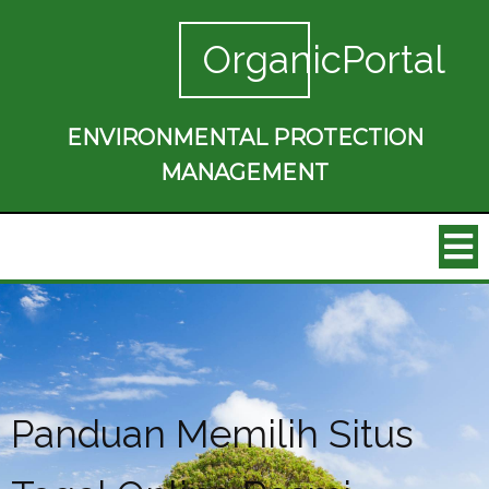
OrganicPortal
ENVIRONMENTAL PROTECTION
MANAGEMENT
Panduan Memilih Situs