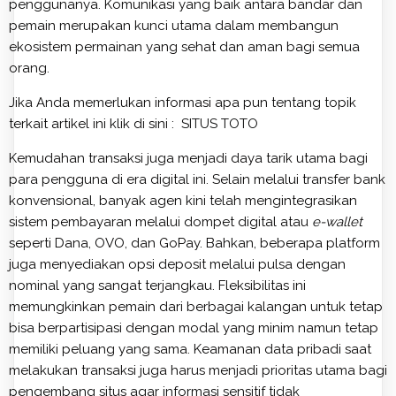
penggunanya. Komunikasi yang baik antara bandar dan
pemain merupakan kunci utama dalam membangun
ekosistem permainan yang sehat dan aman bagi semua
orang.
Jika Anda memerlukan informasi apa pun tentang topik
terkait artikel ini klik di sini :
SITUS TOTO
Kemudahan transaksi juga menjadi daya tarik utama bagi
para pengguna di era digital ini. Selain melalui transfer bank
konvensional, banyak agen kini telah mengintegrasikan
sistem pembayaran melalui dompet digital atau
e-wallet
seperti Dana, OVO, dan GoPay. Bahkan, beberapa platform
juga menyediakan opsi deposit melalui pulsa dengan
nominal yang sangat terjangkau. Fleksibilitas ini
memungkinkan pemain dari berbagai kalangan untuk tetap
bisa berpartisipasi dengan modal yang minim namun tetap
memiliki peluang yang sama. Keamanan data pribadi saat
melakukan transaksi juga harus menjadi prioritas utama bagi
pengembang situs agar informasi sensitif tidak