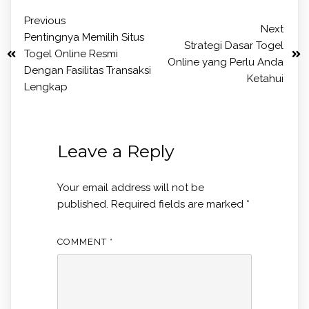
Previous
Next
Pentingnya Memilih Situs
Strategi Dasar Togel
Togel Online Resmi
Online yang Perlu Anda
Dengan Fasilitas Transaksi
Ketahui
Lengkap
Leave a Reply
Your email address will not be
published.
Required fields are marked
*
COMMENT
*