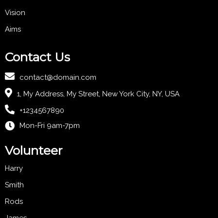
Vision
Aims
Contact Us
contact@domain.com
1, My Address, My Street, New York City, NY, USA
+1234567890
Mon-Fri 9am-7pm
Volunteer
Harry
Smith
Rods
James