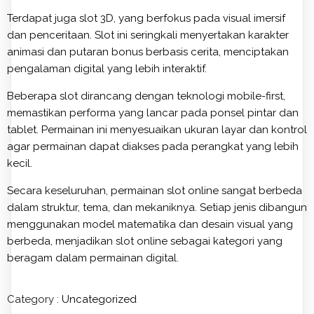
Terdapat juga slot 3D, yang berfokus pada visual imersif
dan penceritaan. Slot ini seringkali menyertakan karakter
animasi dan putaran bonus berbasis cerita, menciptakan
pengalaman digital yang lebih interaktif.
Beberapa slot dirancang dengan teknologi mobile-first,
memastikan performa yang lancar pada ponsel pintar dan
tablet. Permainan ini menyesuaikan ukuran layar dan kontrol
agar permainan dapat diakses pada perangkat yang lebih
kecil.
Secara keseluruhan, permainan slot online sangat berbeda
dalam struktur, tema, dan mekaniknya. Setiap jenis dibangun
menggunakan model matematika dan desain visual yang
berbeda, menjadikan slot online sebagai kategori yang
beragam dalam permainan digital.
Category :
Uncategorized