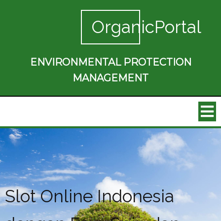
OrganicPortal
ENVIRONMENTAL PROTECTION
MANAGEMENT
Slot Online Indonesia