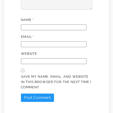
NAME
*
EMAIL
*
WEBSITE
SAVE MY NAME, EMAIL, AND WEBSITE
IN THIS BROWSER FOR THE NEXT TIME I
COMMENT.