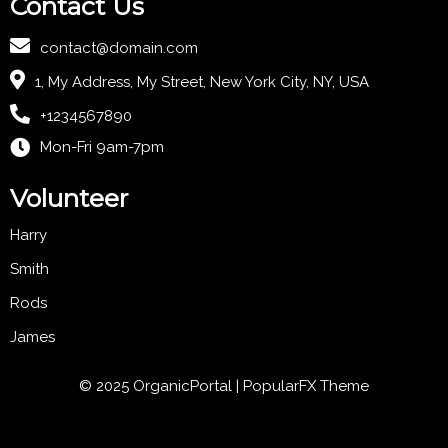
Contact Us
contact@domain.com
1, My Address, My Street, New York City, NY, USA
+1234567890
Mon-Fri 9am-7pm
Volunteer
Harry
Smith
Rods
James
© 2025 OrganicPortal |
PopularFX Theme