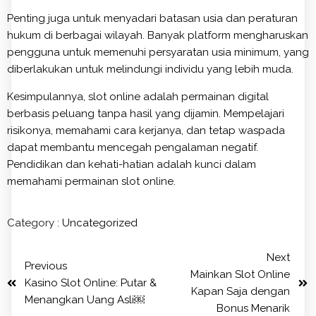
Penting juga untuk menyadari batasan usia dan peraturan
hukum di berbagai wilayah. Banyak platform mengharuskan
pengguna untuk memenuhi persyaratan usia minimum, yang
diberlakukan untuk melindungi individu yang lebih muda.
Kesimpulannya, slot online adalah permainan digital
berbasis peluang tanpa hasil yang dijamin. Mempelajari
risikonya, memahami cara kerjanya, dan tetap waspada
dapat membantu mencegah pengalaman negatif.
Pendidikan dan kehati-hatian adalah kunci dalam
memahami permainan slot online.
Category :
Uncategorized
Next
Previous
Mainkan Slot Online
Kasino Slot Online: Putar &
Kapan Saja dengan
Menangkan Uang Asli￼
Bonus Menarik