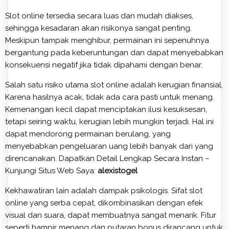
Slot online tersedia secara luas dan mudah diakses,
sehingga kesadaran akan risikonya sangat penting.
Meskipun tampak menghibur, permainan ini sepenuhnya
bergantung pada keberuntungan dan dapat menyebabkan
konsekuensi negatif jika tidak dipahami dengan benar.
Salah satu risiko utama slot online adalah kerugian finansial.
Karena hasilnya acak, tidak ada cara pasti untuk menang.
Kemenangan kecil dapat menciptakan ilusi kesuksesan,
tetapi seiring waktu, kerugian lebih mungkin terjadi. Hal ini
dapat mendorong permainan berulang, yang
menyebabkan pengeluaran uang lebih banyak dari yang
direncanakan. Dapatkan Detail Lengkap Secara Instan –
Kunjungi Situs Web Saya:
alexistogel
Kekhawatiran lain adalah dampak psikologis. Sifat slot
online yang serba cepat, dikombinasikan dengan efek
visual dan suara, dapat membuatnya sangat menarik. Fitur
seperti hampir menang dan putaran bonus dirancang untuk