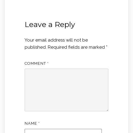
Leave a Reply
Your email address will not be
published.
Required fields are marked
*
COMMENT
*
NAME
*