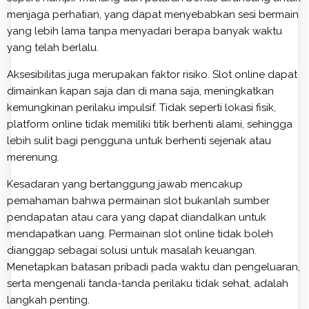
menjaga perhatian, yang dapat menyebabkan sesi bermain
yang lebih lama tanpa menyadari berapa banyak waktu
yang telah berlalu.
Aksesibilitas juga merupakan faktor risiko. Slot online dapat
dimainkan kapan saja dan di mana saja, meningkatkan
kemungkinan perilaku impulsif. Tidak seperti lokasi fisik,
platform online tidak memiliki titik berhenti alami, sehingga
lebih sulit bagi pengguna untuk berhenti sejenak atau
merenung.
Kesadaran yang bertanggung jawab mencakup
pemahaman bahwa permainan slot bukanlah sumber
pendapatan atau cara yang dapat diandalkan untuk
mendapatkan uang. Permainan slot online tidak boleh
dianggap sebagai solusi untuk masalah keuangan.
Menetapkan batasan pribadi pada waktu dan pengeluaran,
serta mengenali tanda-tanda perilaku tidak sehat, adalah
langkah penting.