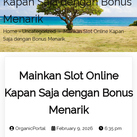
Kapan Saja dengan Bonus
Menarik
Home
»
Uncategorized
»
Mainkan Slot Online Kapan
Saja dengan Bonus Menarik
Mainkan Slot Online
Kapan Saja dengan Bonus
Menarik
OrganicPortal
February 9, 2026
6:35 pm