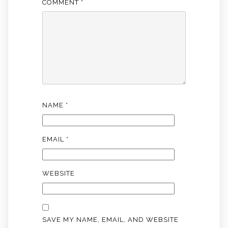
COMMENT
*
NAME
*
EMAIL
*
WEBSITE
SAVE MY NAME, EMAIL, AND WEBSITE