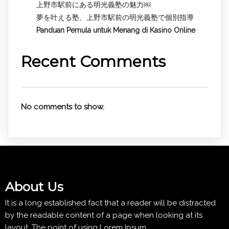
上野市駅前にある明光義塾の魅力￼
夢を叶える塾、上野市駅前の明光義塾で個別指導
Panduan Pemula untuk
Menang di Kasino Online
Recent Comments
No comments to show.
About Us
It is a long established fact that a reader will be distracted
by the readable content of a page when looking at its
layout. The point of using Lorem Ipsum