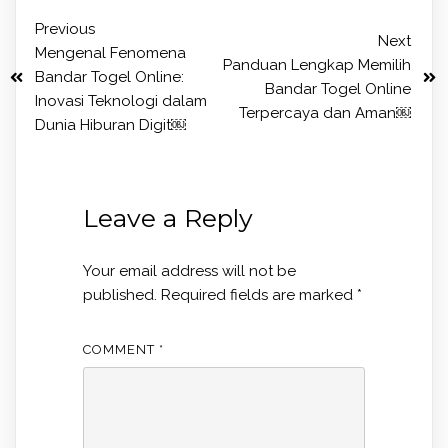
Previous
Next
Mengenal Fenomena
Panduan Lengkap Memilih
Bandar Togel Online:
Bandar Togel Online
Inovasi Teknologi dalam
Terpercaya dan Aman￼
Dunia Hiburan Digit￼
Leave a Reply
Your email address will not be
published.
Required fields are marked
*
COMMENT
*