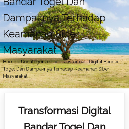
Bandar Togel Dan
Dampaknya Terhadap
Keamanan Siber
Masyarakat
Home
»
Uncategorized
»
Transformasi Digital Bandar
Togel Dan Dampaknya Terhadap Keamanan Siber
Masyarakat
Transformasi Digital
Bandar Togel Dan