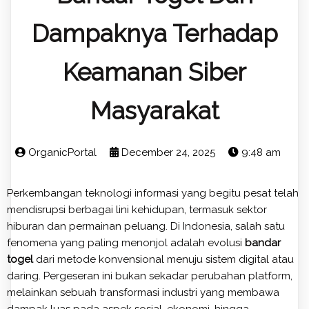
Dampaknya Terhadap
Keamanan Siber
Masyarakat
OrganicPortal
December 24, 2025
9:48 am
Perkembangan teknologi informasi yang begitu pesat telah
mendisrupsi berbagai lini kehidupan, termasuk sektor
hiburan dan permainan peluang. Di Indonesia, salah satu
fenomena yang paling menonjol adalah evolusi
bandar
togel
dari metode konvensional menuju sistem digital atau
daring. Pergeseran ini bukan sekadar perubahan platform,
melainkan sebuah transformasi industri yang membawa