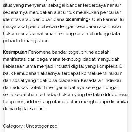
situs yang menyamar sebagai bandar terpercaya namun
sebenarnya merupakan alat untuk melakukan pencurian
identitas atau penipuan dana (
scamming
). Oleh karena itu,
masyarakat perlu dibekali dengan kesadaran akan risiko
hukum serta pemahaman tentang cara melindungi data
pribadi di ruang siber.
Kesimpulan
Fenomena bandar togel online adalah
manifestasi dari bagaimana teknologi dapat mengubah
kebiasaan lama menjadi industri digital yang kompleks. Di
balik kemudahan aksesnya, terdapat konsekuensi hukum
dan sosial yang tidak bisa diabaikan. Kesadaran individu
dan edukasi kolektif mengenai bahaya ketergantungan
serta kepatuhan terhadap hukum yang berlaku di Indonesia
tetap menjadi benteng utama dalam menghadapi dinamika
dunia digital saat ini.
Category :
Uncategorized