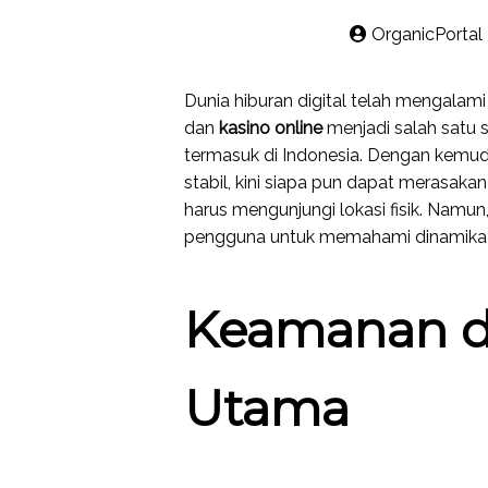
OrganicPortal
Dunia hiburan digital telah mengalami
dan
kasino online
menjadi salah satu s
termasuk di Indonesia. Dengan kemuda
stabil, kini siapa pun dapat merasak
harus mengunjungi lokasi fisik. Namun
pengguna untuk memahami dinamika in
Keamanan dan
Utama