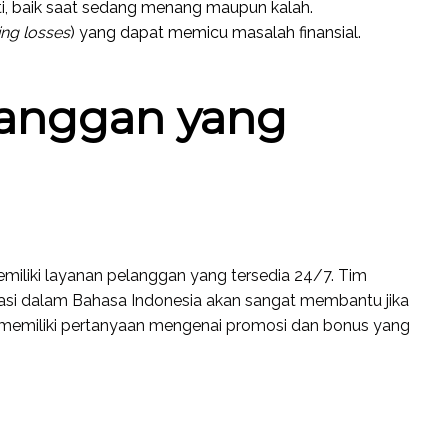
i, baik saat sedang menang maupun kalah.
ing losses
) yang dapat memicu masalah finansial.
langgan yang
 memiliki layanan pelanggan yang tersedia 24/7. Tim
i dalam Bahasa Indonesia akan sangat membantu jika
 memiliki pertanyaan mengenai promosi dan bonus yang