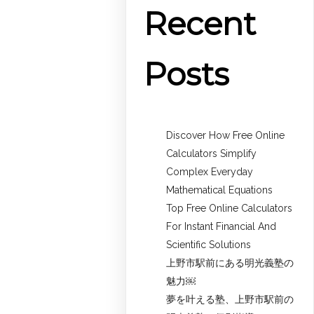
Recent
Posts
Discover How Free Online
Calculators Simplify
Complex Everyday
Mathematical Equations
Top Free Online Calculators
For Instant Financial And
Scientific Solutions
上野市駅前にある明光義塾の
魅力￼
夢を叶える塾、上野市駅前の