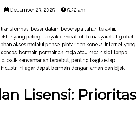
December 23, 2025
5:32 am
 transformasi besar dalam beberapa tahun terakhir,
ektor yang paling banyak diminati oleh masyarakat global,
han akses melalui ponsel pintar dan koneksi internet yang
an sensasi bermain permainan meja atau mesin slot tanpa
, di balik kenyamanan tersebut, penting bagi setiap
dustri ini agar dapat bermain dengan aman dan bijak.
 Lisensi: Prioritas