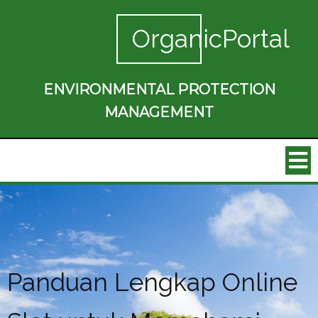
OrganicPortal
ENVIRONMENTAL PROTECTION
MANAGEMENT
Panduan Lengkap Online