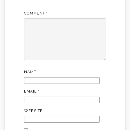
COMMENT
*
NAME
*
EMAIL
*
WEBSITE