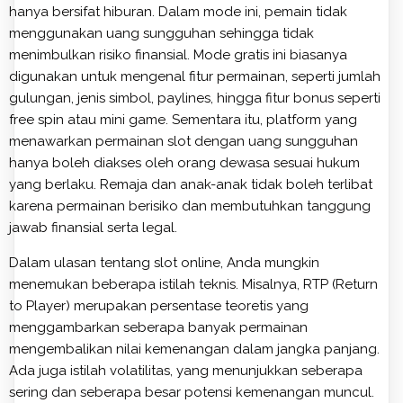
hanya bersifat hiburan. Dalam mode ini, pemain tidak
menggunakan uang sungguhan sehingga tidak
menimbulkan risiko finansial. Mode gratis ini biasanya
digunakan untuk mengenal fitur permainan, seperti jumlah
gulungan, jenis simbol, paylines, hingga fitur bonus seperti
free spin atau mini game. Sementara itu, platform yang
menawarkan permainan slot dengan uang sungguhan
hanya boleh diakses oleh orang dewasa sesuai hukum
yang berlaku. Remaja dan anak-anak tidak boleh terlibat
karena permainan berisiko dan membutuhkan tanggung
jawab finansial serta legal.
Dalam ulasan tentang slot online, Anda mungkin
menemukan beberapa istilah teknis. Misalnya, RTP (Return
to Player) merupakan persentase teoretis yang
menggambarkan seberapa banyak permainan
mengembalikan nilai kemenangan dalam jangka panjang.
Ada juga istilah volatilitas, yang menunjukkan seberapa
sering dan seberapa besar potensi kemenangan muncul.