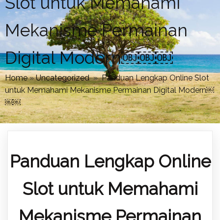
Slot untuk Memahami
Mekanisme Permainan
Digital Modern￼￼￼
Home
»
Uncategorized
»
Panduan Lengkap Online Slot
untuk Memahami Mekanisme Permainan Digital Modern￼
￼￼
Panduan Lengkap Online
Slot untuk Memahami
Mekanisme Permainan