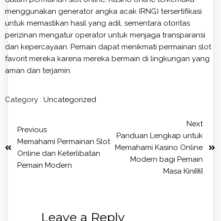
menggunakan generator angka acak (RNG) tersertifikasi
untuk memastikan hasil yang adil, sementara otoritas
perizinan mengatur operator untuk menjaga transparansi
dan kepercayaan. Pemain dapat menikmati permainan slot
favorit mereka karena mereka bermain di lingkungan yang
aman dan terjamin.
Category :
Uncategorized
Next
Previous
Panduan Lengkap untuk
Memahami Permainan Slot
Memahami Kasino Online
Online dan Keterlibatan
Modern bagi Pemain
Pemain Modern
Masa Kini￼
Leave a Reply