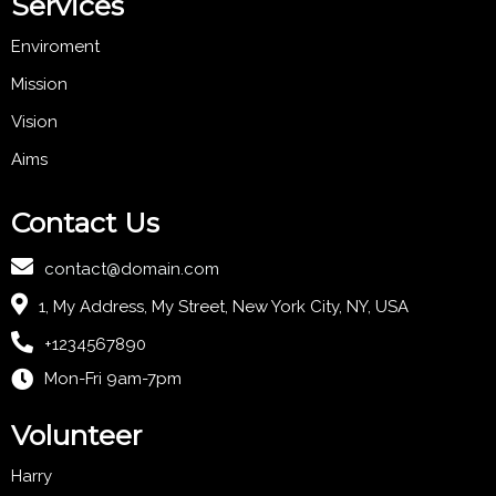
Services
Enviroment
Mission
Vision
Aims
Contact Us
contact@domain.com
1, My Address, My Street, New York City, NY, USA
+1234567890
Mon-Fri 9am-7pm
Volunteer
Harry