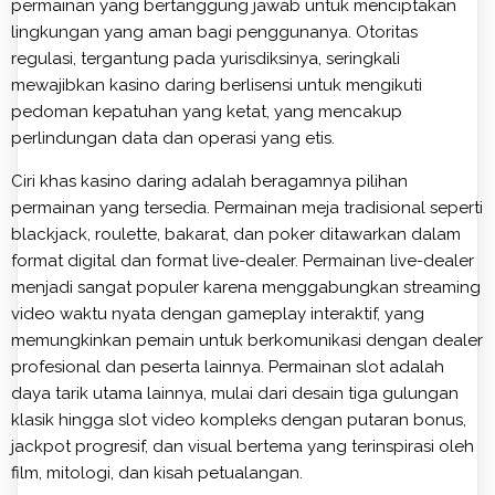
permainan yang bertanggung jawab untuk menciptakan
lingkungan yang aman bagi penggunanya. Otoritas
regulasi, tergantung pada yurisdiksinya, seringkali
mewajibkan kasino daring berlisensi untuk mengikuti
pedoman kepatuhan yang ketat, yang mencakup
perlindungan data dan operasi yang etis.
Ciri khas kasino daring adalah beragamnya pilihan
permainan yang tersedia. Permainan meja tradisional seperti
blackjack, roulette, bakarat, dan poker ditawarkan dalam
format digital dan format live-dealer. Permainan live-dealer
menjadi sangat populer karena menggabungkan streaming
video waktu nyata dengan gameplay interaktif, yang
memungkinkan pemain untuk berkomunikasi dengan dealer
profesional dan peserta lainnya. Permainan slot adalah
daya tarik utama lainnya, mulai dari desain tiga gulungan
klasik hingga slot video kompleks dengan putaran bonus,
jackpot progresif, dan visual bertema yang terinspirasi oleh
film, mitologi, dan kisah petualangan.