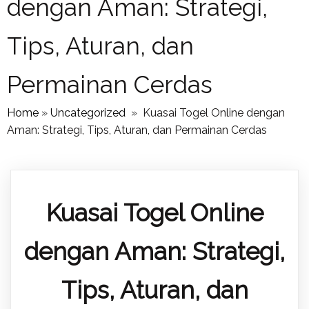
dengan Aman: Strategi,
Tips, Aturan, dan
Permainan Cerdas
Home
»
Uncategorized
»
Kuasai Togel Online dengan
Aman: Strategi, Tips, Aturan, dan Permainan Cerdas
Kuasai Togel Online
dengan Aman: Strategi,
Tips, Aturan, dan