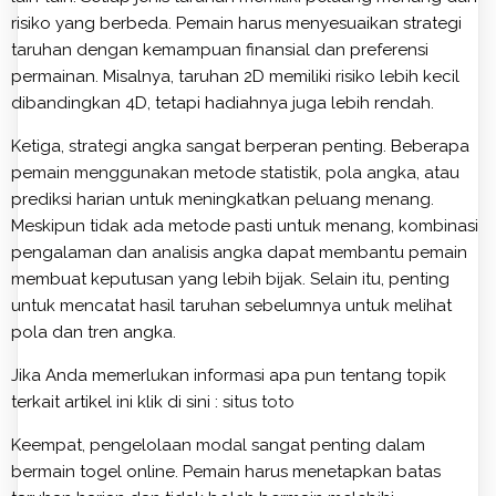
risiko yang berbeda. Pemain harus menyesuaikan strategi
taruhan dengan kemampuan finansial dan preferensi
permainan. Misalnya, taruhan 2D memiliki risiko lebih kecil
dibandingkan 4D, tetapi hadiahnya juga lebih rendah.
Ketiga, strategi angka sangat berperan penting. Beberapa
pemain menggunakan metode statistik, pola angka, atau
prediksi harian untuk meningkatkan peluang menang.
Meskipun tidak ada metode pasti untuk menang, kombinasi
pengalaman dan analisis angka dapat membantu pemain
membuat keputusan yang lebih bijak. Selain itu, penting
untuk mencatat hasil taruhan sebelumnya untuk melihat
pola dan tren angka.
Jika Anda memerlukan informasi apa pun tentang topik
terkait artikel ini klik di sini :
situs toto
Keempat, pengelolaan modal sangat penting dalam
bermain togel online. Pemain harus menetapkan batas