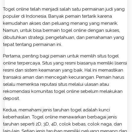
Togel online telah menjadi salah satu permainan judi yang
populer di Indonesia. Banyak pemain tertarik karena
kemudahan akses dan peluang menang yang menarik.
Namun, untuk bisa bermain togel online dengan sukses,
dibutuhkan strategi, pengetahuan, dan pemahaman yang
tepat tentang permainan ini.
Pertama, penting bagi pemain untuk memilih situs togel
online terpercaya. Situs yang resmi biasanya memiliki lisensi
resmi dan sistem keamanan yang baik. Hal ini memastikan
transaksi aman dan mencegah kecurangan. Pemain harus
selalu memeriksa reputasi situs melalui ulasan atau
rekomendasi komunitas togel online sebelum melakukan
deposit.
Kedua, memahami jenis taruhan togel adalah kunci
keberhasilan. Togel online menawarkan berbagai jenis
taruhan seperti 2D, 3D, 4D, colok bebas, colok naga, dan
lain-lain. Setiap jenis taruhan memiliki peluang menang dan