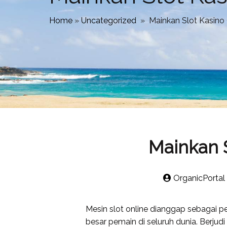
Home
»
Uncategorized
»
Mainkan Slot Kasino
Mainkan 
OrganicPortal
Mesin slot online dianggap sebagai 
besar pemain di seluruh dunia. Berjud