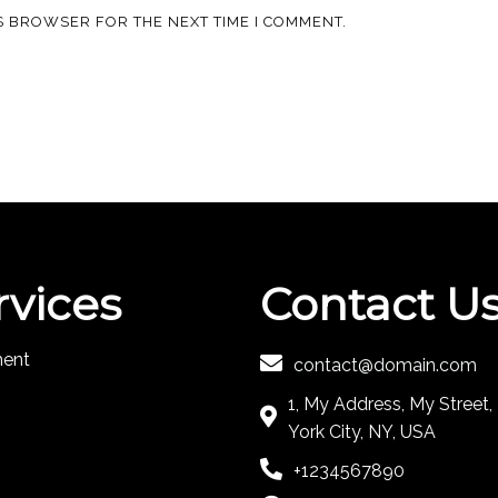
IS BROWSER FOR THE NEXT TIME I COMMENT.
rvices
Contact U
ment
contact@domain.com
1, My Address, My Street
York City, NY, USA
+1234567890