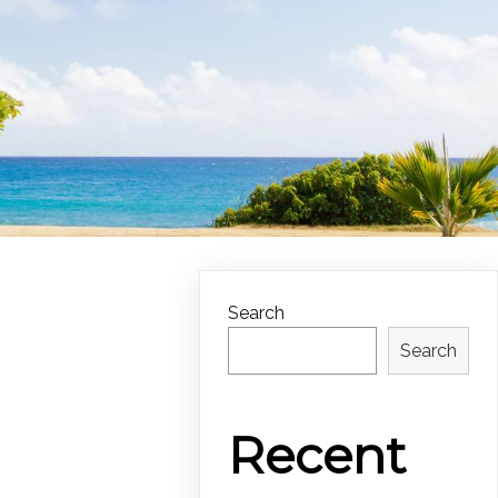
Search
Search
Recent