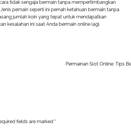
ecara tidak sengaja bermain tanpa mempertimbangkan
Jenis pemain seperti ini pernah ketahuan bermain tanpa
sang jumlah koin yang tepat untuk mendapatkan
an kesalahan ini saat Anda bermain online lagi.
Permainan Slot Online: Tips B
equired fields are marked
*