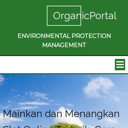
OrganicPortal
ENVIRONMENTAL PROTECTION
MANAGEMENT
Mainkan dan Menangkan