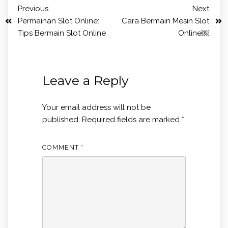
Previous
Next
Permainan Slot Online:
Cara Bermain Mesin Slot
Tips Bermain Slot Online
Online￼
Leave a Reply
Your email address will not be
published.
Required fields are marked
*
COMMENT
*