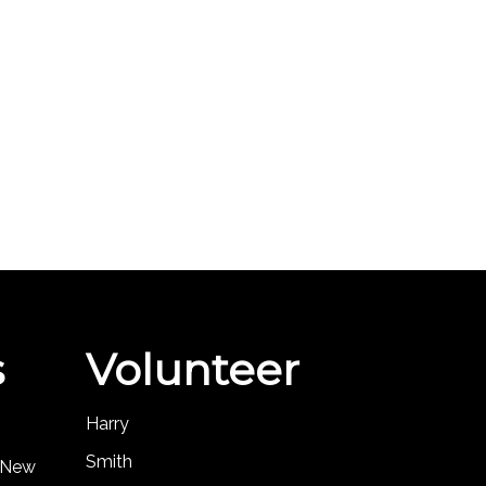
s
Volunteer
Harry
Smith
, New