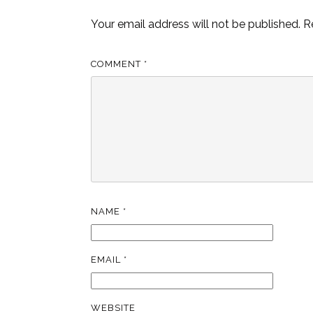
Your email address will not be published.
R
COMMENT
*
NAME
*
EMAIL
*
WEBSITE