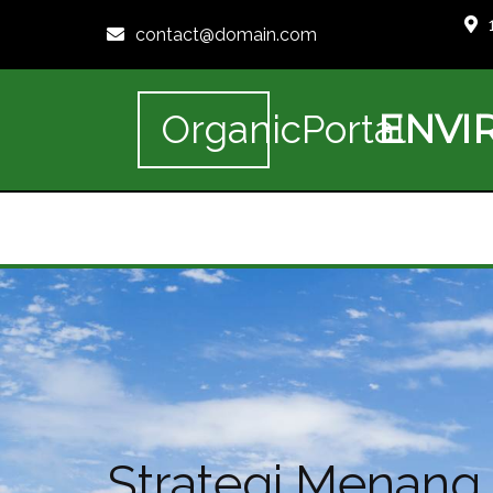
contact@domain.com
ENVI
OrganicPortal
Strategi Menang