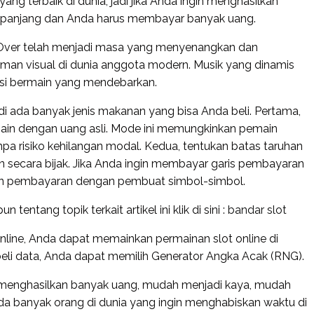
ang terbaik di dunia, jadi jika Anda ingin menghasilkan
a panjang dan Anda harus membayar banyak uang.
e Over telah menjadi masa yang menyenangkan dan
iman visual di dunia anggota modern. Musik yang dinamis
i bermain yang mendebarkan.
di ada banyak jenis makanan yang bisa Anda beli. Pertama,
ain dengan uang asli. Mode ini memungkinkan pemain
 risiko kehilangan modal. Kedua, tentukan batas taruhan
n secara bijak. Jika Anda ingin membayar garis pembayaran
an pembayaran dengan pembuat simbol-simbol.
entang topik terkait artikel ini klik di sini :
bandar slot
online, Anda dapat memainkan permainan slot online di
 beli data, Anda dapat memilih Generator Angka Acak (RNG).
 menghasilkan banyak uang, mudah menjadi kaya, mudah
da banyak orang di dunia yang ingin menghabiskan waktu di