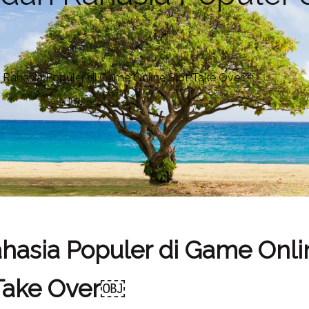
 Rahasia Populer di Game Online Slot Take Over￼
hasia Populer di Game Onli
Take Over￼