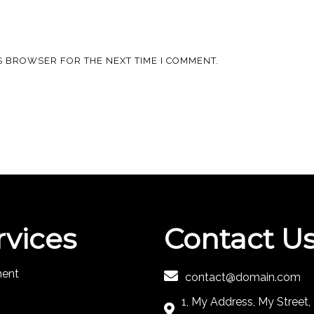
IS BROWSER FOR THE NEXT TIME I COMMENT.
rvices
Contact U
ment
contact@domain.com
1, My Address, My Street