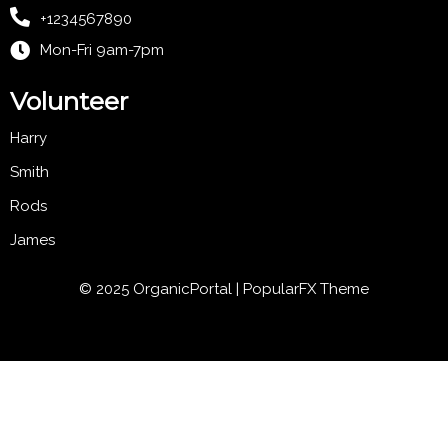
+1234567890
Mon-Fri 9am-7pm
Volunteer
Harry
Smith
Rods
James
© 2025 OrganicPortal |
PopularFX Theme