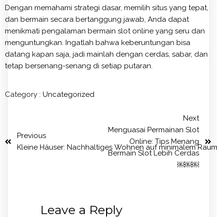
Dengan memahami strategi dasar, memilih situs yang tepat,
dan bermain secara bertanggung jawab, Anda dapat
menikmati pengalaman bermain slot online yang seru dan
menguntungkan. Ingatlah bahwa keberuntungan bisa
datang kapan saja, jadi mainlah dengan cerdas, sabar, dan
tetap bersenang-senang di setiap putaran.
Category :
Uncategorized
Next
Menguasai Permainan Slot
Previous
Online: Tips Menang
Kleine Häuser: Nachhaltiges Wohnen auf minimalem Rau
Bermain Slot Lebih Cerdas
￼￼￼
Leave a Reply