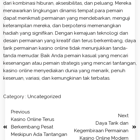
dari kombinasi hiburan, aksesibilitas, dan peluang. Mereka
menawarkan lingkungan dinamis tempat para pemain
dapat menikmati permainan yang mendebarkan, menguji
keterampilan mereka, dan berpotensi memenangkan
hadiah yang signifikan. Dengan kemajuan teknologi dan
desain permainan yang kreatif dan terus berkembang, daya
tarik permainan kasino online tidak menunjukkan tanda-
tanda memudar. Baik Anda pemain kasual yang mencari
kesenangan atau pemain strategis yang mencari tantangan,
kasino online menyediakan dunia yang menarik, penuh
keseruan, variasi, dan kemungkinan tak terbatas.
Category :
Uncategorized
Previous
Next
Kasino Online Terus
Daya Tarik dan
Berkembang Pesat
Kegembiraan Permainan
Meskipun Ada Tantangan
Kasino Online Modern