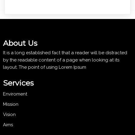
About Us
It is a long established fact that a reader will be distracted
by the readable content of a page when looking at its
layout. The point of using Lorem Ipsum
Services
Enviroment
Mission
Vision
Aims