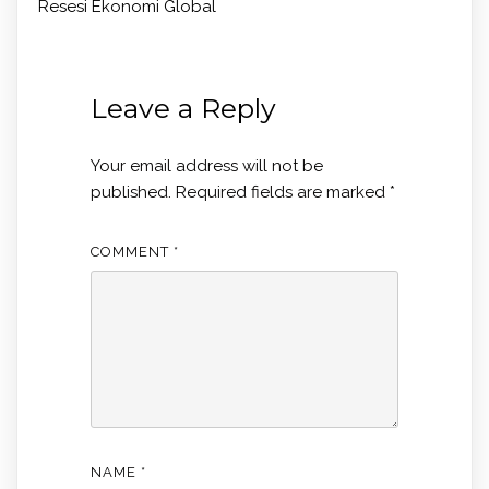
Resesi Ekonomi Global
Leave a Reply
Your email address will not be
published.
Required fields are marked
*
COMMENT
*
NAME
*