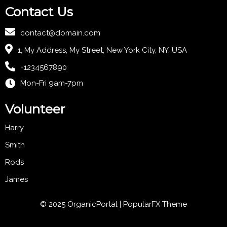
Contact Us
contact@domain.com
1, My Address, My Street, New York City, NY, USA
+1234567890
Mon-Fri 9am-7pm
Volunteer
Harry
Smith
Rods
James
© 2025 OrganicPortal |
PopularFX Theme