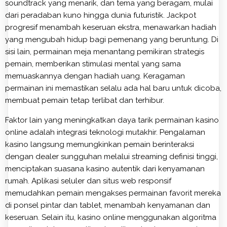
soundtrack yang menarik, dan tema yang beragam, mulai
dari peradaban kuno hingga dunia futuristik. Jackpot
progresif menambah keseruan ekstra, menawarkan hadiah
yang mengubah hidup bagi pemenang yang beruntung. Di
sisi lain, permainan meja menantang pemikiran strategis
pemain, memberikan stimulasi mental yang sama
memuaskannya dengan hadiah uang. Keragaman
permainan ini memastikan selalu ada hal baru untuk dicoba,
membuat pemain tetap terlibat dan terhibur.
Faktor lain yang meningkatkan daya tarik permainan kasino
online adalah integrasi teknologi mutakhir. Pengalaman
kasino langsung memungkinkan pemain berinteraksi
dengan dealer sungguhan melalui streaming definisi tinggi,
menciptakan suasana kasino autentik dari kenyamanan
rumah. Aplikasi seluler dan situs web responsif
memudahkan pemain mengakses permainan favorit mereka
di ponsel pintar dan tablet, menambah kenyamanan dan
keseruan. Selain itu, kasino online menggunakan algoritma