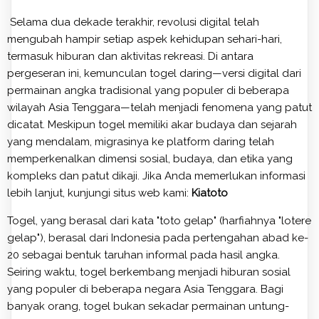
Selama dua dekade terakhir, revolusi digital telah
mengubah hampir setiap aspek kehidupan sehari-hari,
termasuk hiburan dan aktivitas rekreasi. Di antara
pergeseran ini, kemunculan togel daring—versi digital dari
permainan angka tradisional yang populer di beberapa
wilayah Asia Tenggara—telah menjadi fenomena yang patut
dicatat. Meskipun togel memiliki akar budaya dan sejarah
yang mendalam, migrasinya ke platform daring telah
memperkenalkan dimensi sosial, budaya, dan etika yang
kompleks dan patut dikaji. Jika Anda memerlukan informasi
lebih lanjut, kunjungi situs web kami:
Kiatoto
Togel, yang berasal dari kata "toto gelap" (harfiahnya "lotere
gelap"), berasal dari Indonesia pada pertengahan abad ke-
20 sebagai bentuk taruhan informal pada hasil angka.
Seiring waktu, togel berkembang menjadi hiburan sosial
yang populer di beberapa negara Asia Tenggara. Bagi
banyak orang, togel bukan sekadar permainan untung-