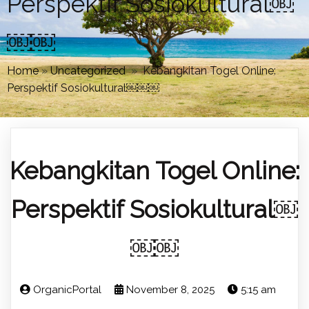
Perspektif Sosiokultural￼
￼￼
Home
»
Uncategorized
»
Kebangkitan Togel Online:
Perspektif Sosiokultural￼￼￼
Kebangkitan Togel Online:
Perspektif Sosiokultural￼
￼￼
OrganicPortal
November 8, 2025
5:15 am