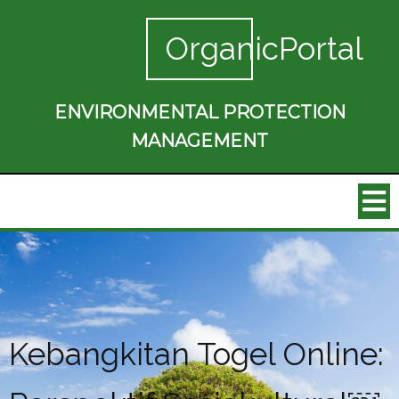
OrganicPortal
ENVIRONMENTAL PROTECTION
MANAGEMENT
Kebangkitan Togel Online: