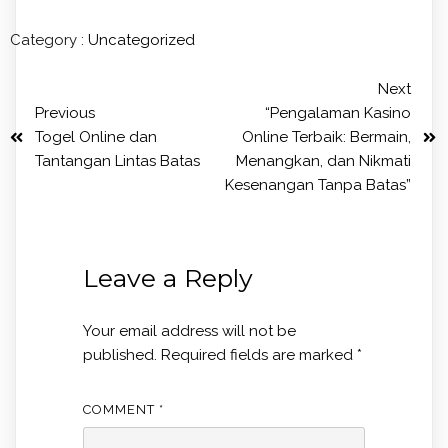
Category :
Uncategorized
Next
Previous
“Pengalaman Kasino
Togel Online dan
Online Terbaik: Bermain,
Tantangan Lintas Batas
Menangkan, dan Nikmati
Kesenangan Tanpa Batas”
Leave a Reply
Your email address will not be
published.
Required fields are marked
*
COMMENT
*