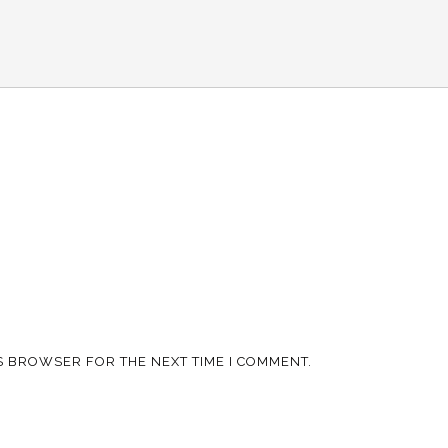
IS BROWSER FOR THE NEXT TIME I COMMENT.