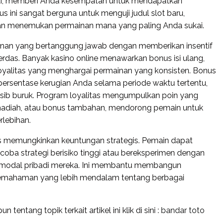
i, memberi Anda kesempatan untuk mendapatkan
s ini sangat berguna untuk menguji judul slot baru,
 menemukan permainan mana yang paling Anda sukai.
nan yang bertanggung jawab dengan memberikan insentif
rdas. Banyak kasino online menawarkan bonus isi ulang,
yalitas yang menghargai permainan yang konsisten. Bonus
ersentase kerugian Anda selama periode waktu tertentu,
sib buruk. Program loyalitas mengumpulkan poin yang
 hadiah, atau bonus tambahan, mendorong pemain untuk
lebihan.
s memungkinkan keuntungan strategis. Pemain dapat
a strategi berisiko tinggi atau bereksperimen dengan
 modal pribadi mereka. Ini membantu membangun
 pemahaman yang lebih mendalam tentang berbagai
entang topik terkait artikel ini klik di sini :
bandar toto