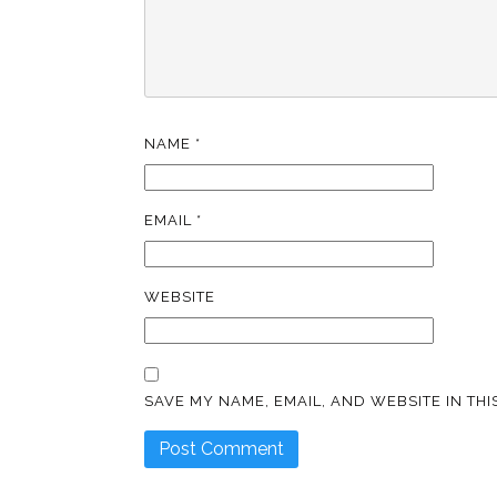
NAME
*
EMAIL
*
WEBSITE
SAVE MY NAME, EMAIL, AND WEBSITE IN TH