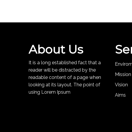
About Us
Se
It is a long established fact that a
Enviro
reader will be distracted by the
Mission
readable content of a page when
looking at its layout. The point of
Vision
using Lorem Ipsum
Aims