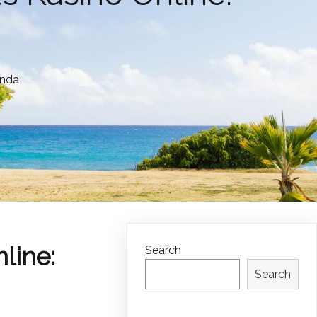
Anda
line:
Search
Search