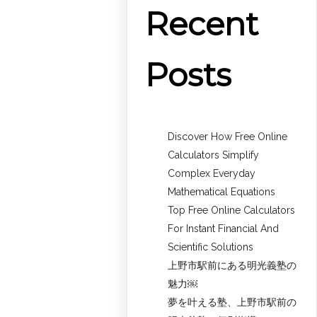
Recent
Posts
Discover How Free Online
Calculators Simplify
Complex Everyday
Mathematical Equations
Top Free Online Calculators
For Instant Financial And
Scientific Solutions
上野市駅前にある明光義塾の
魅力￼
夢を叶える塾、上野市駅前の