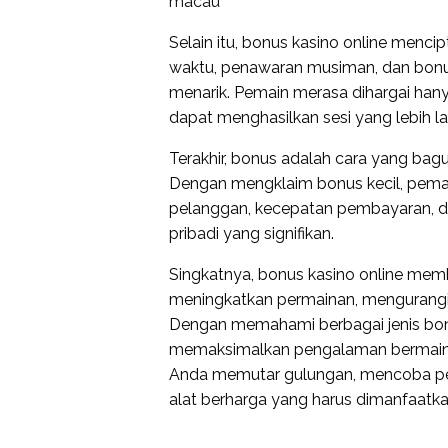
macau
Selain itu, bonus kasino online menci
waktu, penawaran musiman, dan bon
menarik. Pemain merasa dihargai han
dapat menghasilkan sesi yang lebih l
Terakhir, bonus adalah cara yang bagus
Dengan mengklaim bonus kecil, pemai
pelanggan, kecepatan pembayaran, 
pribadi yang signifikan.
Singkatnya, bonus kasino online mem
meningkatkan permainan, mengurangi 
Dengan memahami berbagai jenis bo
memaksimalkan pengalaman bermain m
Anda memutar gulungan, mencoba perm
alat berharga yang harus dimanfaatka