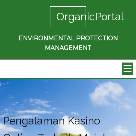
OrganicPortal
ENVIRONMENTAL PROTECTION
MANAGEMENT
Pengalaman Kasino