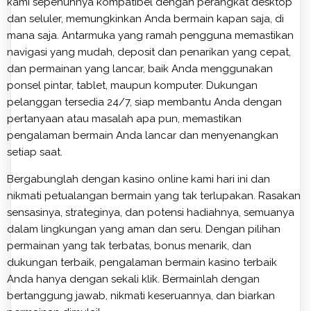
kami sepenuhnya kompatibel dengan perangkat desktop
dan seluler, memungkinkan Anda bermain kapan saja, di
mana saja. Antarmuka yang ramah pengguna memastikan
navigasi yang mudah, deposit dan penarikan yang cepat,
dan permainan yang lancar, baik Anda menggunakan
ponsel pintar, tablet, maupun komputer. Dukungan
pelanggan tersedia 24/7, siap membantu Anda dengan
pertanyaan atau masalah apa pun, memastikan
pengalaman bermain Anda lancar dan menyenangkan
setiap saat.
Bergabunglah dengan kasino online kami hari ini dan
nikmati petualangan bermain yang tak terlupakan. Rasakan
sensasinya, strateginya, dan potensi hadiahnya, semuanya
dalam lingkungan yang aman dan seru. Dengan pilihan
permainan yang tak terbatas, bonus menarik, dan
dukungan terbaik, pengalaman bermain kasino terbaik
Anda hanya dengan sekali klik. Bermainlah dengan
bertanggung jawab, nikmati keseruannya, dan biarkan