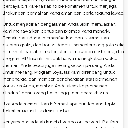
percaya diri, karena kasino berkomitmen untuk menjaga
lingkungan permainan yang aman dan bertanggung jawab.
Untuk menjadikan pengalaman Anda lebih memuaskan,
kami menawarkan bonus dan promosi yang menarik.
Pemain baru dapat memanfaatkan bonus sambutan,
putaran gratis, dan bonus deposit, sementara anggota setia
menikmati hadiah berkelanjutan, penawaran cashback, dan
program VIP. Insentif ini tidak hanya meningkatkan waktu
bermain Anda tetapi juga meningkatkan peluang Anda
untuk menang. Program loyalitas kami dirancang untuk
menghargai dan memberi penghargaan atas permainan
konsisten Anda, memberi Anda akses ke permainan
eksklusif, bonus yang lebih tinggi, dan acara khusus.
Jika Anda memerlukan informasi apa pun tentang topik
terkait artikel ini klik di sini :
iosbet
Kenyamanan adalah kunci di kasino online kami. Platform