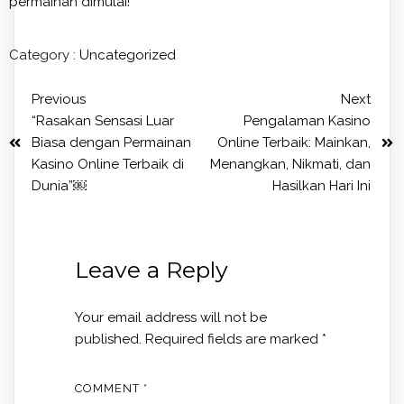
permainan dimulai!
Category :
Uncategorized
Previous
Next
“Rasakan Sensasi Luar
Pengalaman Kasino
Biasa dengan Permainan
Online Terbaik: Mainkan,
Kasino Online Terbaik di
Menangkan, Nikmati, dan
Dunia”￼
Hasilkan Hari Ini
Leave a Reply
Your email address will not be
published.
Required fields are marked
*
COMMENT
*