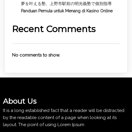
夢を叶える塾、上野市駅前の明光義塾で個別指導
Panduan Pemula untuk
Menang di Kasino Online
Recent Comments
No comments to show.
About Us
It is a long established fact that a reader will be distracted
by the readable content of a page when looking at its
layout. The point of using Lorem Ipsum