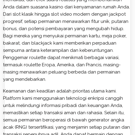
Anda dalam suasana kasino dari kenyamanan rumah Anda.
Dari slot klasik hingga slot video modern dengan jackpot
progresif, setiap permainan menawarkan fitur unik, putaran
bonus, dan potensi pembayaran yang mengubah hidup.
Bagi mereka yang menyukai permainan kartu, meja poker,
bakarat, dan blackjack kami memberikan perpaduan
sempurna antara keterampilan dan keberuntungan.
Penggemar roulette dapat menikmati berbagai variasi,
termasuk roulette Eropa, Amerika, dan Prancis, masing-
masing menawarkan peluang berbeda dan permainan
yang mendebarkan.
Keamanan dan keadilan adalah prioritas utama kami.
Platform kami menggunakan teknologi enkripsi canggih
untuk melindungi informasi pribadi dan keuangan Anda,
memastikan setiap transaksi aman dan rahasia. Selain itu,
semua permainan beroperasi di bawah generator angka
acak (RNG) tersertifikasi, yang menjamin setiap putaran dan
transaksi sepenuhnya adil. Anda dapat bermain dengan