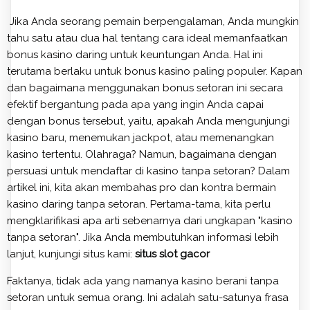
Jika Anda seorang pemain berpengalaman, Anda mungkin
tahu satu atau dua hal tentang cara ideal memanfaatkan
bonus kasino daring untuk keuntungan Anda. Hal ini
terutama berlaku untuk bonus kasino paling populer. Kapan
dan bagaimana menggunakan bonus setoran ini secara
efektif bergantung pada apa yang ingin Anda capai
dengan bonus tersebut, yaitu, apakah Anda mengunjungi
kasino baru, menemukan jackpot, atau memenangkan
kasino tertentu. Olahraga? Namun, bagaimana dengan
persuasi untuk mendaftar di kasino tanpa setoran? Dalam
artikel ini, kita akan membahas pro dan kontra bermain
kasino daring tanpa setoran. Pertama-tama, kita perlu
mengklarifikasi apa arti sebenarnya dari ungkapan "kasino
tanpa setoran". Jika Anda membutuhkan informasi lebih
lanjut, kunjungi situs kami:
situs slot gacor
Faktanya, tidak ada yang namanya kasino berani tanpa
setoran untuk semua orang. Ini adalah satu-satunya frasa