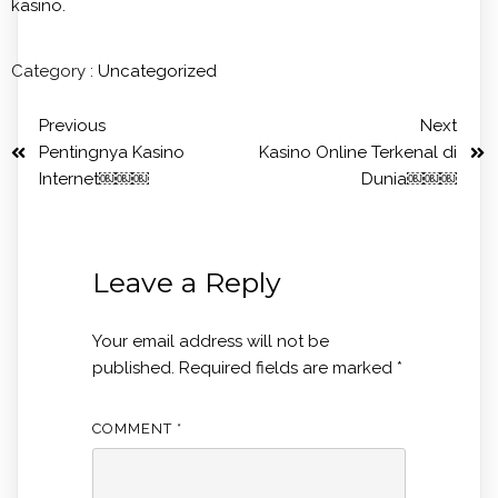
kasino.
Category :
Uncategorized
Previous
Next
Pentingnya Kasino
Kasino Online Terkenal di
Internet￼￼￼
Dunia￼￼￼
Leave a Reply
Your email address will not be
published.
Required fields are marked
*
COMMENT
*