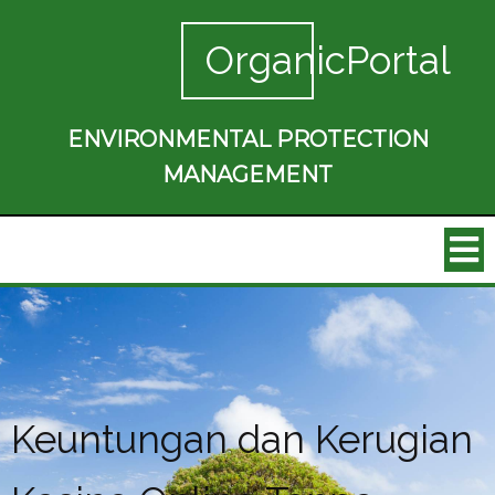
OrganicPortal
ENVIRONMENTAL PROTECTION
MANAGEMENT
Keuntungan dan Kerugian