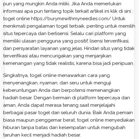
pun yang mungkin Anda miliki. Jika Anda memerlukan
informasi apa pun tentang topik terkait artikel ini klik di sini :
togel online
https://burymewithmyneedles.com/
Untuk
menikmati pengalaman togel terbaik, penting untuk memilih
situs tepercaya dan berlisensi. Selalu cari platform yang
memiliki ulasan pengguna yang positif, lisensi terverifikasi,
dan persyaratan layanan yang jelas. Hindari situs yang tidak
terverifikasi atau mencurigakan yang menjanjikan
kemenangan yang tidak realistis, karena bisa jadi penipuan.
Singkatnya, togel online menawarkan cara yang
menyenangkan, nyaman, dan seru untuk menguji
keberuntungan Anda dan berpotensi memenangkan
hadiah besar. Dengan bermain di platform tepercaya dan
aman, Anda dapat merasa tenang saat menjelajahi
berbagai pasar togel dari seluruh dunia. Baik Anda pemain
biasa maupun penggemar berat, togel online menyediakan
hiburan tanpa batas dan kesempatan untuk mengubah
taruhan kecil menjadi hadiah besar.