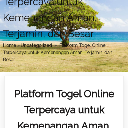
Terpercaya untuk
Kemenangan Aman,
Terjamin, dan Besar
Home
»
Uncategorized
»
Platform Togel Online
Terpercaya untuk Kemenangan Aman, Terjamin, dan
Besar
Platform Togel Online
Terpercaya untuk
Kemenangan Aman,