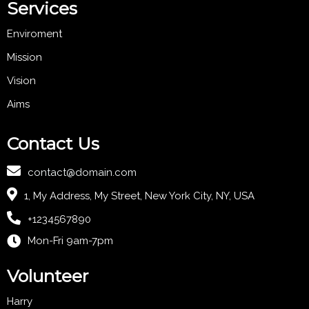
Services
Enviroment
Mission
Vision
Aims
Contact Us
contact@domain.com
1, My Address, My Street, New York City, NY, USA
+1234567890
Mon-Fri 9am-7pm
Volunteer
Harry