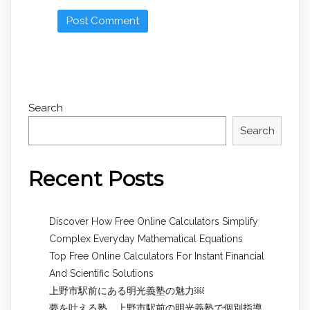
Search
Search
Recent Posts
Discover How Free Online Calculators Simplify
Complex Everyday Mathematical Equations
Top Free Online Calculators For Instant Financial
And Scientific Solutions
上野市駅前にある明光義塾の魅力￼
夢を叶える塾、上野市駅前の明光義塾で個別指導