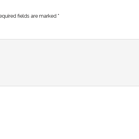
equired fields are marked
*