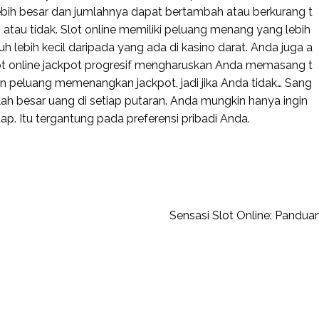
bih besar dan jumlahnya dapat bertambah atau berkurang t
tau tidak. Slot online memiliki peluang menang yang lebih
h lebih kecil daripada yang ada di kasino darat. Anda juga a
ot online jackpot progresif mengharuskan Anda memasang t
peluang memenangkan jackpot, jadi jika Anda tidak… Sang
h besar uang di setiap putaran. Anda mungkin hanya ingin
tap. Itu tergantung pada preferensi pribadi Anda.
Sensasi Slot Online: Pandua