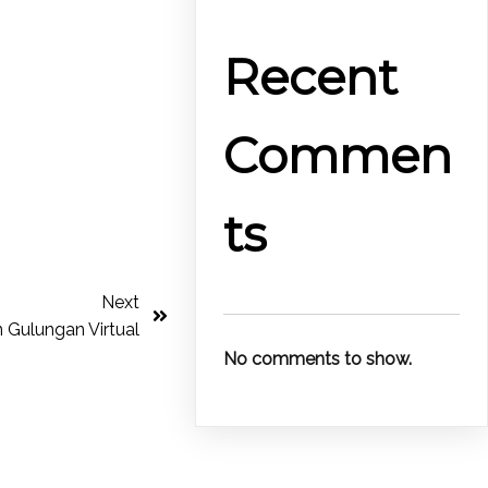
Recent
Commen
ts
Next
n Gulungan Virtual
No comments to show.