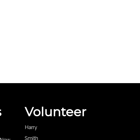
s
Volunteer
Harry
Smith
, New