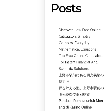
Posts
Discover How Free Online
Calculators Simplify
Complex Everyday
Mathematical Equations
Top Free Online Calculators
For Instant Financial And
Scientific Solutions
上野市駅前にある明光義塾の
魅力￼
夢を叶える塾、上野市駅前の
明光義塾で個別指導
Panduan Pemula untuk
Men
ang di Kasino Online