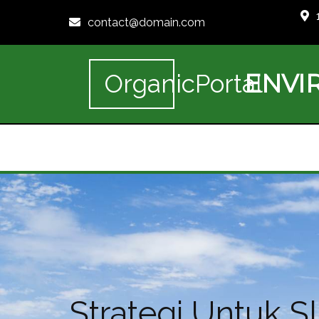
contact@domain.com
ENVI
OrganicPortal
Strategi Untuk S