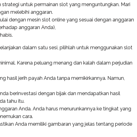
an strategi untuk permainan slot yang menguntungkan. Mari
ngan melebihi anggaran.
ulai dengan mesin slot online yang sesuai dengan anggaran
 terhadap anggaran Anda),
habis.
ibelanjakan dalam satu sesi, pilihlah untuk menggunakan slot
inimal. Karena peluang menang dan kalah dalam perjudian
ng hasil jerih payah Anda tanpa memikirkannya. Namun,
Anda berinvestasi dengan bijak dan mendapatkan hasil
a tahu itu.
nggaran Anda. Anda harus menurunkannya ke tingkat yang
enemukan cara.
Pastikan Anda memiliki gambaran yang jelas tentang periode