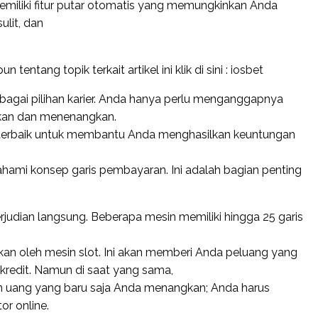
miliki fitur putar otomatis yang memungkinkan Anda
ulit, dan
entang topik terkait artikel ini klik di sini :
iosbet
agai pilihan karier. Anda hanya perlu menganggapnya
kan dan menenangkan.
t terbaik untuk membantu Anda menghasilkan keuntungan
ami konsep garis pembayaran. Ini adalah bagian penting
rjudian langsung. Beberapa mesin memiliki hingga 25 garis
an oleh mesin slot. Ini akan memberi Anda peluang yang
kredit. Namun di saat yang sama,
gan uang yang baru saja Anda menangkan; Anda harus
r online.