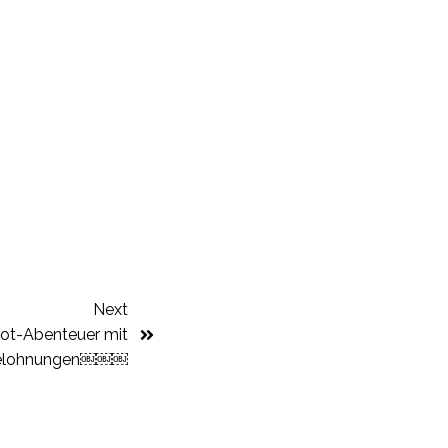
Next
lot-Abenteuer mit
Belohnungen￼￼￼