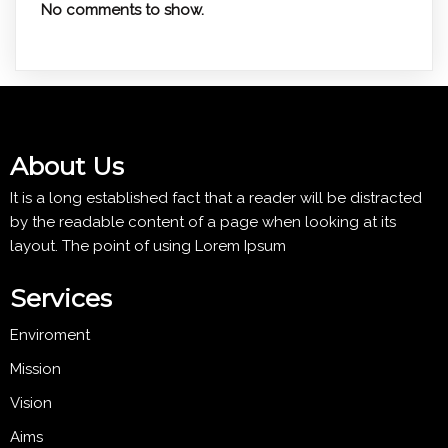
No comments to show.
About Us
It is a long established fact that a reader will be distracted
by the readable content of a page when looking at its
layout. The point of using Lorem Ipsum
Services
Enviroment
Mission
Vision
Aims