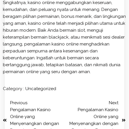
Singkatnya, kasino online menggabungkan keseruan,
kemudahan, dan peluang nyata untuk menang. Dengan
beragam pilihan permainan, bonus menarik, dan lingkungan
yang aman, kasino online telah menjadi pilihan utama untuk
hiburan modern. Baik Anda bermain slot, menguji
keterampilan bermain blackjack, atau menikmati sesi dealer
langsung, pengalaman kasino online menghadirkan
perpaduan sempurna antara kesenangan dan
keberuntungan. Ingatlah untuk bermain secara
bertanggung jawab, tetapkan batasan, dan nikmati dunia
permainan online yang seru dengan aman.
Category :
Uncategorized
Previous
Next
Pengalaman Kasino
Pengalaman Kasino
Online yang
Online yang
Menyenangkan dengan
Menyenangkan dengan