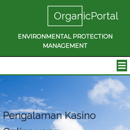
OrganicPortal
ENVIRONMENTAL PROTECTION
MANAGEMENT
Pengalaman Kasino