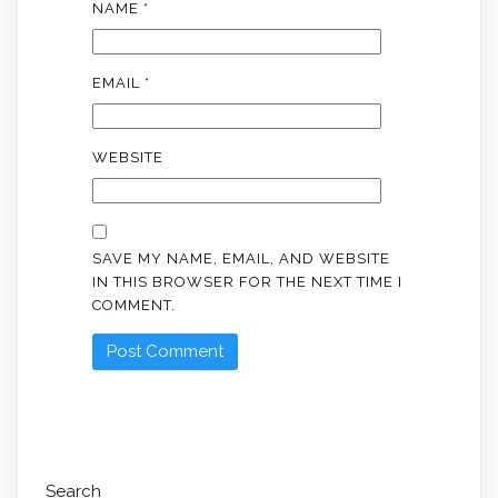
NAME
*
EMAIL
*
WEBSITE
SAVE MY NAME, EMAIL, AND WEBSITE
IN THIS BROWSER FOR THE NEXT TIME I
COMMENT.
Search