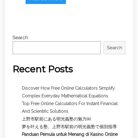
Search
Search
Recent Posts
Discover How Free Online Calculators Simplify
Complex Everyday Mathematical Equations
Top Free Online Calculators For Instant Financial
And Scientific Solutions
上野市駅前にある明光義塾の魅力￼
夢を叶える塾、上野市駅前の明光義塾で個別指導
Panduan Pemula untuk
Menang di Kasino Online