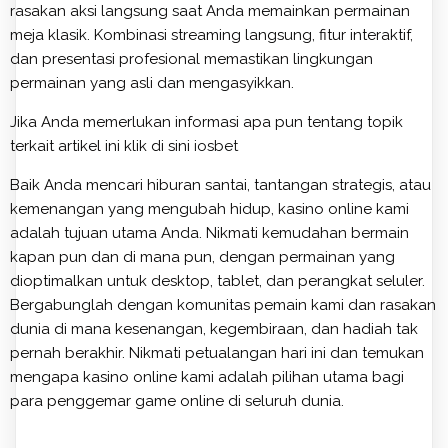
rasakan aksi langsung saat Anda memainkan permainan
meja klasik. Kombinasi streaming langsung, fitur interaktif,
dan presentasi profesional memastikan lingkungan
permainan yang asli dan mengasyikkan.
Jika Anda memerlukan informasi apa pun tentang topik
terkait artikel ini klik di sini
iosbet
Baik Anda mencari hiburan santai, tantangan strategis, atau
kemenangan yang mengubah hidup, kasino online kami
adalah tujuan utama Anda. Nikmati kemudahan bermain
kapan pun dan di mana pun, dengan permainan yang
dioptimalkan untuk desktop, tablet, dan perangkat seluler.
Bergabunglah dengan komunitas pemain kami dan rasakan
dunia di mana kesenangan, kegembiraan, dan hadiah tak
pernah berakhir. Nikmati petualangan hari ini dan temukan
mengapa kasino online kami adalah pilihan utama bagi
para penggemar game online di seluruh dunia.