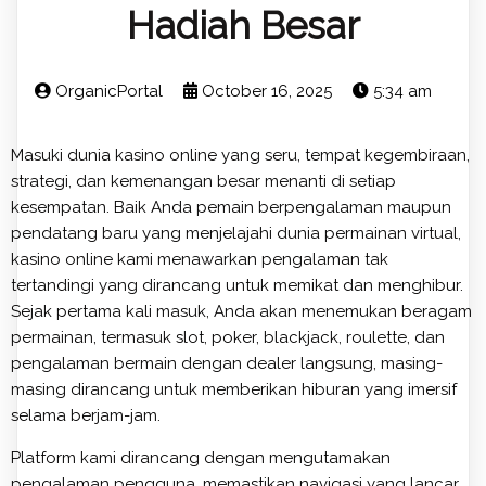
Hadiah Besar
OrganicPortal
October 16, 2025
5:34 am
Masuki dunia kasino online yang seru, tempat kegembiraan,
strategi, dan kemenangan besar menanti di setiap
kesempatan. Baik Anda pemain berpengalaman maupun
pendatang baru yang menjelajahi dunia permainan virtual,
kasino online kami menawarkan pengalaman tak
tertandingi yang dirancang untuk memikat dan menghibur.
Sejak pertama kali masuk, Anda akan menemukan beragam
permainan, termasuk slot, poker, blackjack, roulette, dan
pengalaman bermain dengan dealer langsung, masing-
masing dirancang untuk memberikan hiburan yang imersif
selama berjam-jam.
Platform kami dirancang dengan mengutamakan
pengalaman pengguna, memastikan navigasi yang lancar,