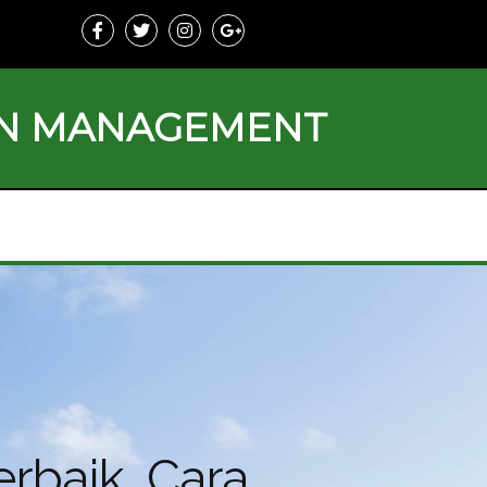
ON MANAGEMENT
rbaik. Cara