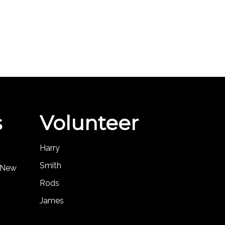
s
Volunteer
Harry
Smith
, New
Rods
James