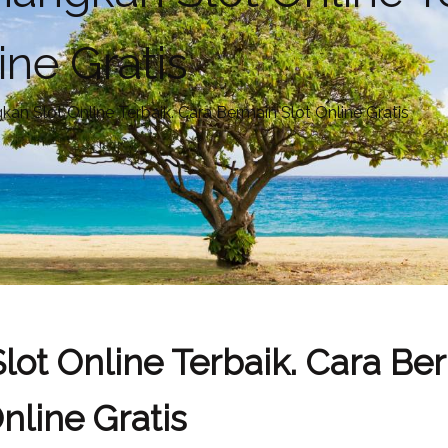
ine Gratis
n Slot Online Terbaik. Cara Bermain Slot Online Gratis
t Online Terbaik. Cara Ber
nline Gratis