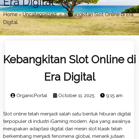
Era Digital
Home
»
Uncategorized
»
Kebangkitan Slot Online di Era
Digital
Kebangkitan Slot Online di
Era Digital
OrganicPortal
October 11, 2025
9:15 am
Slot online telah menjadi salah satu bentuk hiburan digital
terpopuler di industri iGaming modern. Apa yang awalnya
merupakan adaptasi digital dari mesin slot klasik telah
berkembang menjadi fenomena global, menarik jutaan