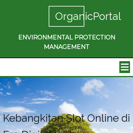
OrganicPortal
ENVIRONMENTAL PROTECTION
MANAGEMENT
Kebangkitan Slot Online di