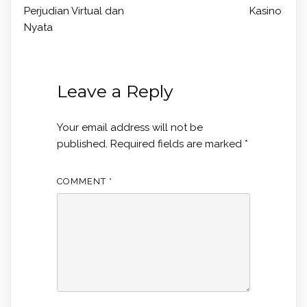
Perjudian Virtual dan
Kasino
Nyata
Leave a Reply
Your email address will not be
published.
Required fields are marked
*
COMMENT
*