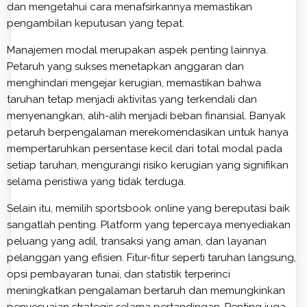
dan mengetahui cara menafsirkannya memastikan
pengambilan keputusan yang tepat.
Manajemen modal merupakan aspek penting lainnya.
Petaruh yang sukses menetapkan anggaran dan
menghindari mengejar kerugian, memastikan bahwa
taruhan tetap menjadi aktivitas yang terkendali dan
menyenangkan, alih-alih menjadi beban finansial. Banyak
petaruh berpengalaman merekomendasikan untuk hanya
mempertaruhkan persentase kecil dari total modal pada
setiap taruhan, mengurangi risiko kerugian yang signifikan
selama peristiwa yang tidak terduga.
Selain itu, memilih sportsbook online yang bereputasi baik
sangatlah penting. Platform yang tepercaya menyediakan
peluang yang adil, transaksi yang aman, dan layanan
pelanggan yang efisien. Fitur-fitur seperti taruhan langsung,
opsi pembayaran tunai, dan statistik terperinci
meningkatkan pengalaman bertaruh dan memungkinkan