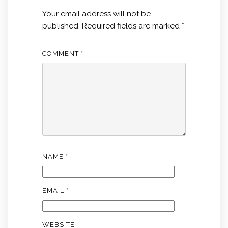
Your email address will not be
published.
Required fields are marked
*
COMMENT
*
NAME
*
EMAIL
*
WEBSITE