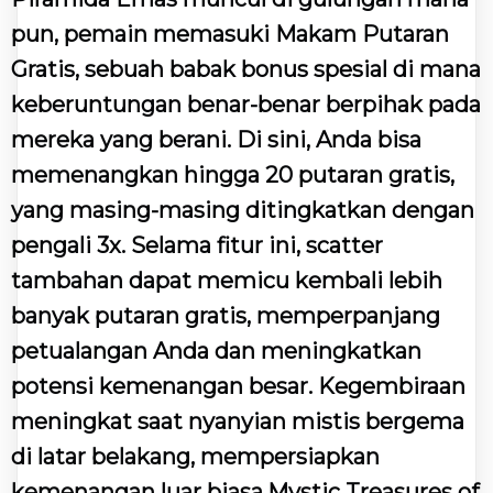
pun, pemain memasuki Makam Putaran
Gratis, sebuah babak bonus spesial di mana
keberuntungan benar-benar berpihak pada
mereka yang berani. Di sini, Anda bisa
memenangkan hingga 20 putaran gratis,
yang masing-masing ditingkatkan dengan
pengali 3x. Selama fitur ini, scatter
tambahan dapat memicu kembali lebih
banyak putaran gratis, memperpanjang
petualangan Anda dan meningkatkan
potensi kemenangan besar. Kegembiraan
meningkat saat nyanyian mistis bergema
di latar belakang, mempersiapkan
kemenangan luar biasa.Mystic Treasures of