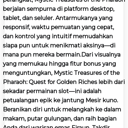
berjalan sempurna di platform desktop,
tablet, dan seluler. Antarmukanya yang
responsif, waktu pemuatan yang cepat,
dan kontrol yang intuitif memudahkan
siapa pun untuk menikmati aksinya—di
mana pun mereka bermain.Dari visualnya
yang memukau hingga fitur bonus yang
menguntungkan, Mystic Treasures of the
Pharaoh: Quest for Golden Riches lebih dari
sekadar permainan slot—ini adalah
petualangan epik ke jantung Mesir kuno.
Beranikan diri untuk melangkah ke dalam
makam, putar gulungan, dan raih bagian
Anda dari warisan emas Firaun. Takdir