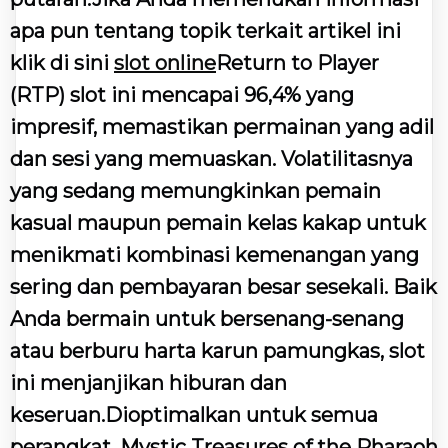
apa pun tentang topik terkait artikel ini
klik di sini
slot online
Return to Player
(RTP) slot ini mencapai 96,4% yang
impresif, memastikan permainan yang adil
dan sesi yang memuaskan. Volatilitasnya
yang sedang memungkinkan pemain
kasual maupun pemain kelas kakap untuk
menikmati kombinasi kemenangan yang
sering dan pembayaran besar sesekali. Baik
Anda bermain untuk bersenang-senang
atau berburu harta karun pamungkas, slot
ini menjanjikan hiburan dan
keseruan.Dioptimalkan untuk semua
perangkat, Mystic Treasures of the Pharaoh