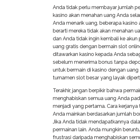
Anda tidak perlu membayar jumlah pen
kasino akan menahan uang Anda sela
Anda menarik uang, beberapa kasino 
berarti mereka tidak akan menahan ua
dan Anda tidak ingin kembali ke aku
uang gratis dengan bermain slot onli
ditawarkan kasino kepada Anda sebag
sebelum menerima bonus tanpa deposi
untuk bermain di kasino dengan uang 
turnamen slot besar yang layak diper
Terakhir, jangan berpikir bahwa permain
menghabiskan semua uang Anda pada s
menjadi yang pertama. Cara kerjanya 
Anda mainkan berdasarkan jumlah bonu
Jika Anda tidak mendapatkannya dalam
permainan lain. Anda mungkin berunt
frustrasi daripada menghabiskan sem