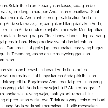
uh. Selain itu, dalam kebanyakan kasus, sebagian besar
ma 24 jam dengan harapan Anda akan menariknya. Saat
akan meminta Anda untuk mengisi saldo akun Anda. Ini
ng Anda selama 24 jam; uang akan hilang dari akun Anda,
n permainan Anda untuk melanjutkan bermain. Mendapatkan
ne adalah ide yang bagus. Tidak banyak bonus deposit yang
ai pemain baru. Harap periksa syarat dan ketentuan
t. Turnamen slot gratis juga merupakan cara yang bagus
gratis. Terkadang, kasino online menyelenggarakan
taruhkan.
an slot akan berhasil. Ini berarti Anda tidak boleh
atu permainan slot hanya karena Anda pikir itu akan
tidak seperti itu. Bagaimana Anda menilai permainan yang
s yang telah Anda terima sejauh ini? Atau rotasi gratis?
 jangka waktu yang wajar, saatnya untuk beralih ke
ung di permainan berikutnya. Tidak ada yang lebih membuat
ua uang Anda pada satu permainan alih-alih merasakan