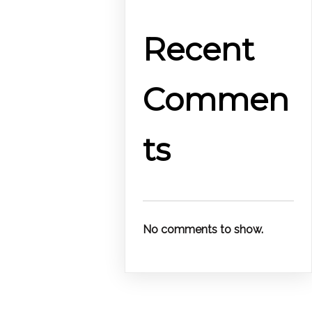
Recent
Commen
ts
No comments to show.