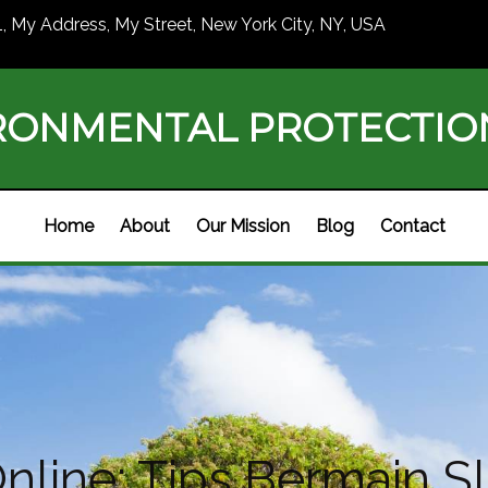
1, My Address, My Street, New York City, NY, USA
RONMENTAL PROTECTI
Home
About
Our Mission
Blog
Contact
nline: Tips Bermain S