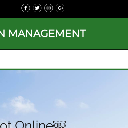
ON MANAGEMENT
lot Online￼