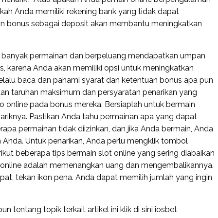
kah Anda memiliki rekening bank yang tidak dapat
n bonus sebagai deposit akan membantu meningkatkan
ih banyak permainan dan berpeluang mendapatkan umpan
s, karena Anda akan memiliki opsi untuk meningkatkan
Selalu baca dan pahami syarat dan ketentuan bonus apa pun
atan taruhan maksimum dan persyaratan penarikan yang
no online pada bonus mereka. Bersiaplah untuk bermain
riknya. Pastikan Anda tahu permainan apa yang dapat
apa permainan tidak diizinkan, dan jika Anda bermain, Anda
Anda. Untuk penarikan, Anda perlu mengklik tombol
rikut beberapa tips bermain slot online yang sering diabaikan
di online adalah memenangkan uang dan mengembalikannya.
at, tekan ikon pena. Anda dapat memilih jumlah yang ingin
tentang topik terkait artikel ini klik di sini
iosbet