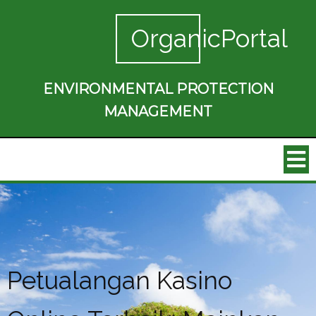
OrganicPortal
ENVIRONMENTAL PROTECTION
MANAGEMENT
Petualangan Kasino