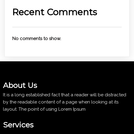
Recent Comments
No comments to show.
About Us
It is a long established fact that a reader will be distracted
by the readable content of a page when looking at its
layout. The point of using Lorem Ipsum
Services