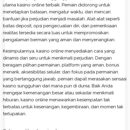
utama kasino online terbaik. Pemain didorong untuk
menetapkan batasan, mengatur waktu, dan mencari
bantuan jika perjudian menjadi masalah. Alat-alat seperti
batas deposit, opsi pengecualian diri, dan pemeriksaan
realitas tersedia secara luas untuk mempromosikan
pengalaman bermain yang aman dan menyenangkan.
Kesimpulannya, kasino online menyediakan cara yang
dinamis dan seru untuk menikmati perjudian. Dengan
beragam pilihan permainan, platform yang aman, bonus
menarik, aksesibilitas seluler, dan fokus pada permainan
yang bertanggung jawab, pemain dapat merasakan sensasi
kasino sungguhan dari mana pun di dunia. Baik Anda
mengejar kemenangan besar atau sekadar menikmati
hiburan, kasino online menawarkan kesempatan tak
terbatas untuk kesenangan, kegembiraan, dan momen tak
terlupakan.