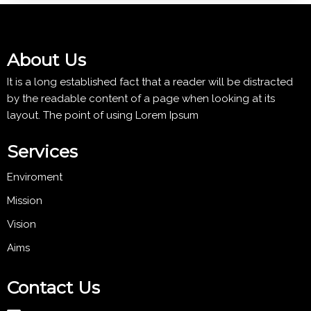
About Us
It is a long established fact that a reader will be distracted
by the readable content of a page when looking at its
layout. The point of using Lorem Ipsum
Services
Enviroment
Mission
Vision
Aims
Contact Us