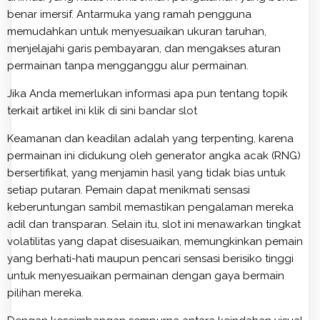
benar imersif. Antarmuka yang ramah pengguna
memudahkan untuk menyesuaikan ukuran taruhan,
menjelajahi garis pembayaran, dan mengakses aturan
permainan tanpa mengganggu alur permainan.
Jika Anda memerlukan informasi apa pun tentang topik
terkait artikel ini klik di sini
bandar slot
Keamanan dan keadilan adalah yang terpenting, karena
permainan ini didukung oleh generator angka acak (RNG)
bersertifikat, yang menjamin hasil yang tidak bias untuk
setiap putaran. Pemain dapat menikmati sensasi
keberuntungan sambil memastikan pengalaman mereka
adil dan transparan. Selain itu, slot ini menawarkan tingkat
volatilitas yang dapat disesuaikan, memungkinkan pemain
yang berhati-hati maupun pencari sensasi berisiko tinggi
untuk menyesuaikan permainan dengan gaya bermain
pilihan mereka.