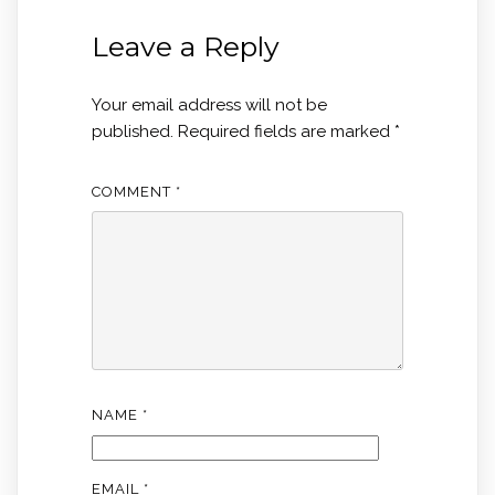
Leave a Reply
Your email address will not be
published.
Required fields are marked
*
COMMENT
*
NAME
*
EMAIL
*