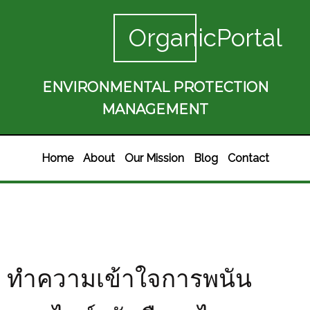
OrganicPortal
ENVIRONMENTAL PROTECTION
MANAGEMENT
Home
About
Our Mission
Blog
Contact
ทำความเข้าใจการพนัน