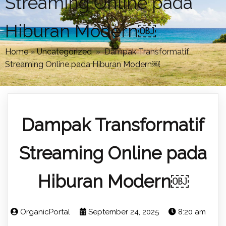
Streaming Online pada
Hiburan Modern￼
Home
»
Uncategorized
»
Dampak Transformatif
Streaming Online pada Hiburan Modern￼
Dampak Transformatif
Streaming Online pada
Hiburan Modern￼
OrganicPortal
September 24, 2025
8:20 am