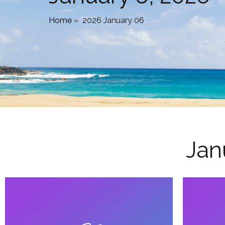
Home
»
2026 January 06
Jan