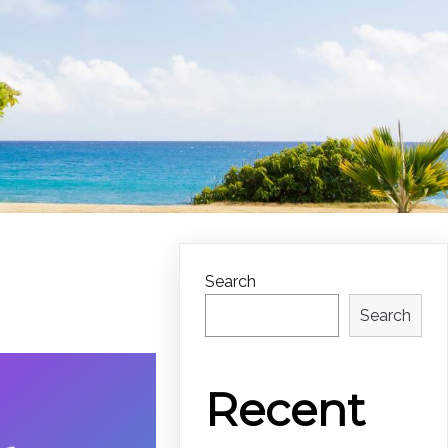
Search
Search
Recent