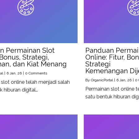
n Permainan Slot
Panduan Permai
Bonus, Strategi,
Online: Fitur, Bo
an, dan Kiat Menang
Strategi
Kemenangan Dij
al
|
6
Jan, 26
|
0 Comments
By
OrganicPortal
|
6
Jan, 26
|
0
slot online telah menjadi salah
Permainan slot online t
 hiburan digital…
satu bentuk hiburan digi